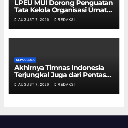
LPEU MUI Dorong Penguatan
Tata Kelola Organisasi Umat
Lebih Profesional
AUGUST 7, 2026
REDAKSI
SEPAK BOLA
Akhirnya Timnas Indonesia
Terjungkal Juga dari Pentas
Piala AFF 2026
AUGUST 7, 2026
REDAKSI