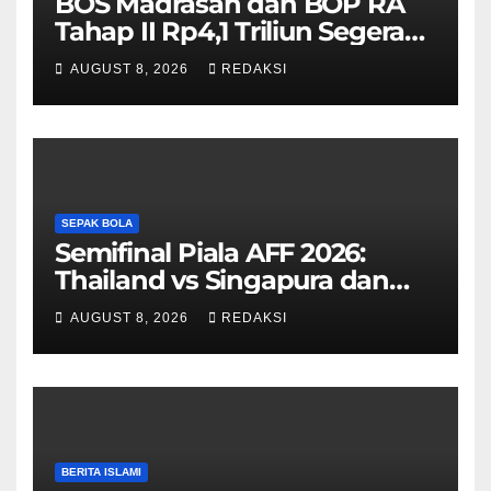
BOS Madrasah dan BOP RA
Tahap II Rp4,1 Triliun Segera
Cair, Berikut Jadwal
AUGUST 8, 2026
REDAKSI
Pengajuannya
SEPAK BOLA
Semifinal Piala AFF 2026:
Thailand vs Singapura dan
Vietnam vs Malaysia
AUGUST 8, 2026
REDAKSI
BERITA ISLAMI