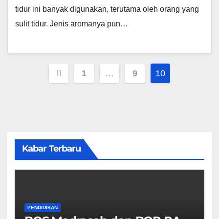
tidur ini banyak digunakan, terutama oleh orang yang
sulit tidur. Jenis aromanya pun…
Posts
1
…
9
10
pagination
Kabar Terbaru
PENDIDIKAN