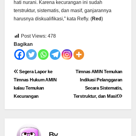
hati nurani. Karena kecurangan ini sudah
terstruktur, sistematis, dan masif, ganjarannya
harusnya diskualifikasi,” kata Refly. (
Red
)
Post Views:
478
Bagikan
Post
Segera Lapor ke
Timnas AMIN Temukan
Timnas Hukum AMIN
Indikasi Pelanggaran
navigation
kalau Temukan
Secara Sistematis,
Kecurangan
Terstruktur, dan Masif
By