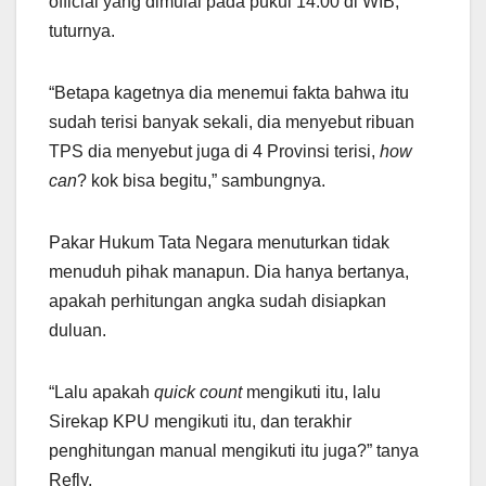
official yang dimulai pada pukul 14.00 di WIB,”
tuturnya.
“Betapa kagetnya dia menemui fakta bahwa itu
sudah terisi banyak sekali, dia menyebut ribuan
TPS dia menyebut juga di 4 Provinsi terisi,
how
can
? kok bisa begitu,” sambungnya.
Pakar Hukum Tata Negara menuturkan tidak
menuduh pihak manapun. Dia hanya bertanya,
apakah perhitungan angka sudah disiapkan
duluan.
“Lalu apakah
quick count
mengikuti itu, lalu
Sirekap KPU mengikuti itu, dan terakhir
penghitungan manual mengikuti itu juga?” tanya
Refly.