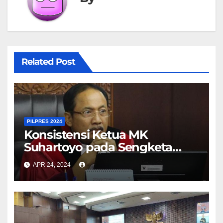
Related Post
PILPRES 2024
Konsistensi Ketua MK
Suhartoyo pada Sengketa
Pilpres 2024 Dipertanyakan
APR 24, 2024