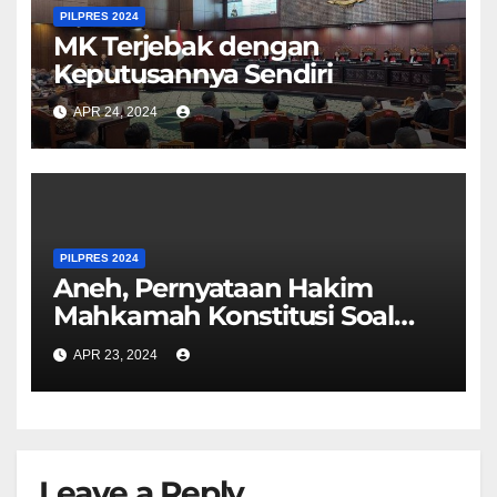
PILPRES 2024
MK Terjebak dengan
Keputusannya Sendiri
APR 24, 2024
PILPRES 2024
Aneh, Pernyataan Hakim
Mahkamah Konstitusi Soal
Bansos Kontradiktif
APR 23, 2024
Leave a Reply