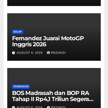
BALAP
Fernandez Juarai MotoGP
Inggris 2026
AUGUST 9, 2026
REDAKSI
PENDIDIKAN
BOS Madrasah dan BOP RA
Tahap II Rp4,1 Triliun Segera
Cair, Berikut Jadwal
AUGUST 8, 2026
REDAKSI