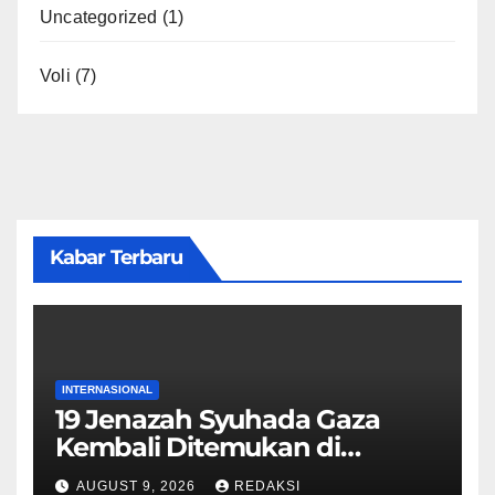
Uncategorized
(1)
Voli
(7)
Kabar Terbaru
INTERNASIONAL
19 Jenazah Syuhada Gaza
Kembali Ditemukan di
Reruntuhan Bangunan
AUGUST 9, 2026
REDAKSI