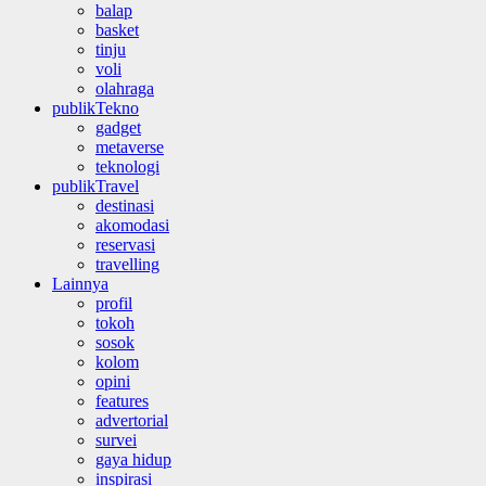
balap
basket
tinju
voli
olahraga
publikTekno
gadget
metaverse
teknologi
publikTravel
destinasi
akomodasi
reservasi
travelling
Lainnya
profil
tokoh
sosok
kolom
opini
features
advertorial
survei
gaya hidup
inspirasi