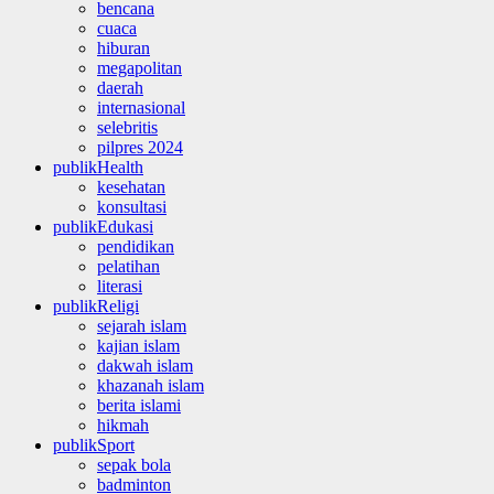
bencana
cuaca
hiburan
megapolitan
daerah
internasional
selebritis
pilpres 2024
publikHealth
kesehatan
konsultasi
publikEdukasi
pendidikan
pelatihan
literasi
publikReligi
sejarah islam
kajian islam
dakwah islam
khazanah islam
berita islami
hikmah
publikSport
sepak bola
badminton