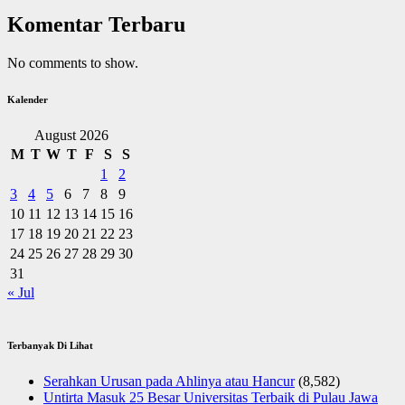
Komentar Terbaru
No comments to show.
Kalender
August 2026
M
T
W
T
F
S
S
1
2
3
4
5
6
7
8
9
10
11
12
13
14
15
16
17
18
19
20
21
22
23
24
25
26
27
28
29
30
31
« Jul
Terbanyak Di Lihat
Serahkan Urusan pada Ahlinya atau Hancur
(8,582)
Untirta Masuk 25 Besar Universitas Terbaik di Pulau Jawa