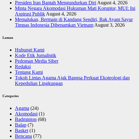
Presiden Iran Bantah Mengundurkan Diri
August 4, 2026
Minta Negara Akomodasi Hukuman Mati Koruptor, MUI: Ini
Aspirasi Publik
August 4, 2026
Memalukan, Bermain di Kandang Sendiri, Bak Ayam Sayur
Timnas Indonesia Dibenamkan Vietnam
August 3, 2026
Laman
Hubungi Kami
Kode Etik Jurnalistik
Pedoman Media Siber
Redaksi
Tentang Kami
Tokoh Lintas Agama Ajak Bangsa Perkuat Ekoteologi dan
Kepedulian Lingkungan
Categories
Agama
(24)
Akomodasi
(1)
Badminton
(68)
Balap
(7)
Basket
(1)
Bencana
(77)