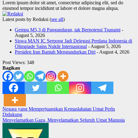
Lorem ipsum dolor sit amet, consectetur adipiscing elit, sed do
eiusmod tempor incididunt ut labore et dolore magna aliqua.
Latest posts by Redaksi
(
see all
)
Gempa M5,3 di Pangandaran, tak Berpotensi Tsunami
-
August 5, 2026
Siswa MAN IC Serpong Jadi Delegasi Perdana Indonesia di
Olimpiade Sains Nuklir Internasional
- August 5, 2026
Presiden Iran Bantah Mengundurkan Diri
- August 4, 2026
Post Views:
348
Bagikan
Post
Negara yang Memperjuangkan Kemaslahatan Umat Perlu
Didukung
navigation
Menyelamatkan Gaza, Menyelamatkan Seluruh Umat Manusia