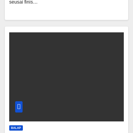
seusai finis…
BALAP