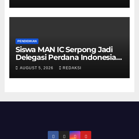
PENDIDIKAN
Siswa MAN IC Serpong Jadi
Delegasi Perdana Indonesia
di Olimpiade Sains Nuklir
AUGUST 5, 2026
REDAKSI
Internasional