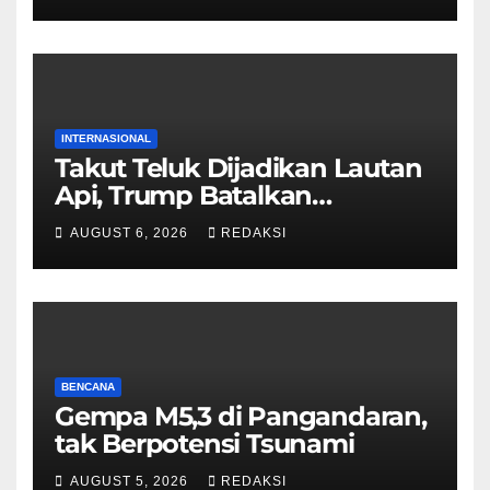
INTERNASIONAL
Takut Teluk Dijadikan Lautan
Api, Trump Batalkan
Serangan ke Iran
AUGUST 6, 2026
REDAKSI
BENCANA
Gempa M5,3 di Pangandaran,
tak Berpotensi Tsunami
AUGUST 5, 2026
REDAKSI