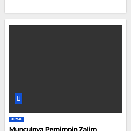
HIKMAH
Munculnya Pemimpin Zalim