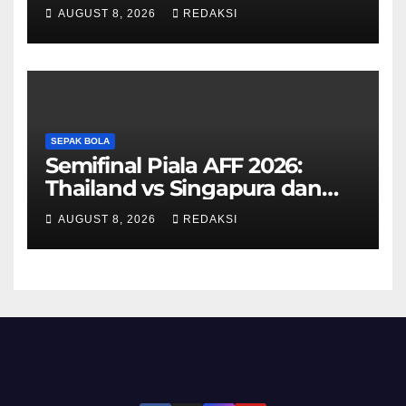
Cair, Berikut Jadwal
AUGUST 8, 2026
REDAKSI
Pengajuannya
SEPAK BOLA
Semifinal Piala AFF 2026:
Thailand vs Singapura dan
Vietnam vs Malaysia
AUGUST 8, 2026
REDAKSI