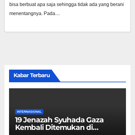
bisa berbuat apa saja sehingga tidak ada yang berani
menentangnya. Pada…
Kabar Terbaru
INTERNASIONAL
19 Jenazah Syuhada Gaza
Kembali Ditemukan di
Reruntuhan Bangunan