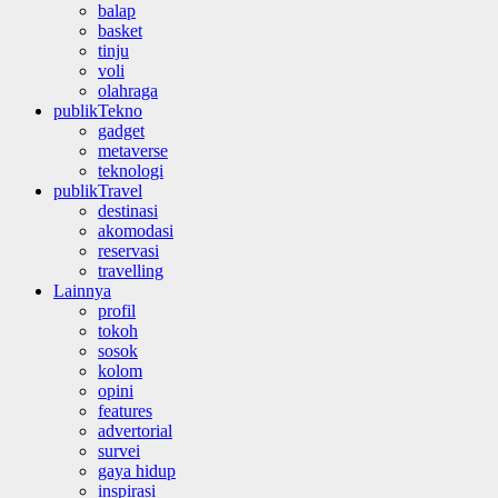
balap
basket
tinju
voli
olahraga
publikTekno
gadget
metaverse
teknologi
publikTravel
destinasi
akomodasi
reservasi
travelling
Lainnya
profil
tokoh
sosok
kolom
opini
features
advertorial
survei
gaya hidup
inspirasi