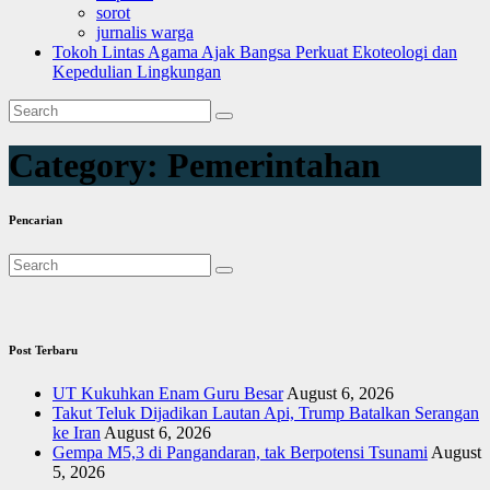
sorot
jurnalis warga
Tokoh Lintas Agama Ajak Bangsa Perkuat Ekoteologi dan
Kepedulian Lingkungan
Category:
Pemerintahan
Pencarian
Post Terbaru
UT Kukuhkan Enam Guru Besar
August 6, 2026
Takut Teluk Dijadikan Lautan Api, Trump Batalkan Serangan
ke Iran
August 6, 2026
Gempa M5,3 di Pangandaran, tak Berpotensi Tsunami
August
5, 2026