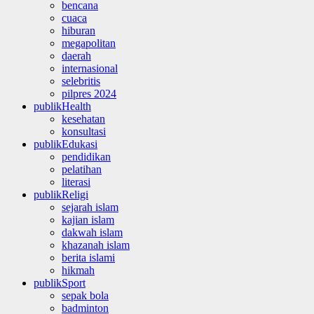
bencana
cuaca
hiburan
megapolitan
daerah
internasional
selebritis
pilpres 2024
publikHealth
kesehatan
konsultasi
publikEdukasi
pendidikan
pelatihan
literasi
publikReligi
sejarah islam
kajian islam
dakwah islam
khazanah islam
berita islami
hikmah
publikSport
sepak bola
badminton