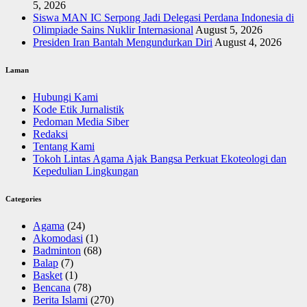
5, 2026
Siswa MAN IC Serpong Jadi Delegasi Perdana Indonesia di
Olimpiade Sains Nuklir Internasional
August 5, 2026
Presiden Iran Bantah Mengundurkan Diri
August 4, 2026
Laman
Hubungi Kami
Kode Etik Jurnalistik
Pedoman Media Siber
Redaksi
Tentang Kami
Tokoh Lintas Agama Ajak Bangsa Perkuat Ekoteologi dan
Kepedulian Lingkungan
Categories
Agama
(24)
Akomodasi
(1)
Badminton
(68)
Balap
(7)
Basket
(1)
Bencana
(78)
Berita Islami
(270)