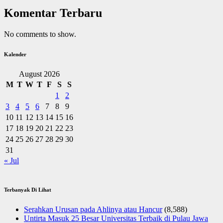
Komentar Terbaru
No comments to show.
Kalender
August 2026
M
T
W
T
F
S
S
1
2
3
4
5
6
7
8
9
10
11
12
13
14
15
16
17
18
19
20
21
22
23
24
25
26
27
28
29
30
31
« Jul
Terbanyak Di Lihat
Serahkan Urusan pada Ahlinya atau Hancur
(8,588)
Untirta Masuk 25 Besar Universitas Terbaik di Pulau Jawa