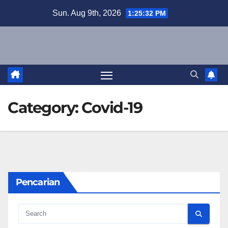
Skip
Sun. Aug 9th, 2026
1:25:33 PM
to
content
Category:
Covid-19
Pencarian