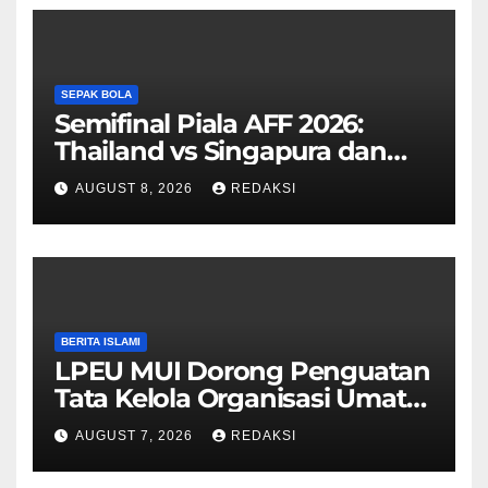
SEPAK BOLA
Semifinal Piala AFF 2026:
Thailand vs Singapura dan
Vietnam vs Malaysia
AUGUST 8, 2026
REDAKSI
BERITA ISLAMI
LPEU MUI Dorong Penguatan
Tata Kelola Organisasi Umat
Lebih Profesional
AUGUST 7, 2026
REDAKSI