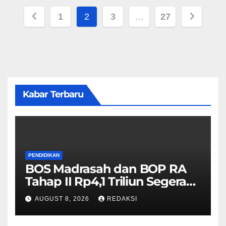
Posts
1
2
3
…
27
pagination
Kabar Terbaru
PENDIDIKAN
BOS Madrasah dan BOP RA
Tahap II Rp4,1 Triliun Segera
Cair, Berikut Jadwal
AUGUST 8, 2026
REDAKSI
Pengajuannya