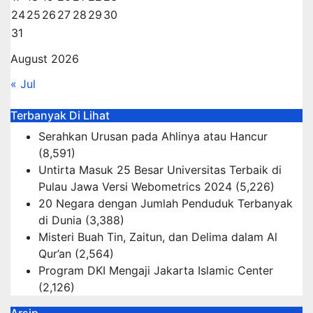
24
25
26
27
28
29
30
31
August 2026
« Jul
Terbanyak Di Lihat
Serahkan Urusan pada Ahlinya atau Hancur
(8,591)
Untirta Masuk 25 Besar Universitas Terbaik di
Pulau Jawa Versi Webometrics 2024
(5,226)
20 Negara dengan Jumlah Penduduk Terbanyak
di Dunia
(3,388)
Misteri Buah Tin, Zaitun, dan Delima dalam Al
Qur’an
(2,564)
Program DKI Mengaji Jakarta Islamic Center
(2,126)