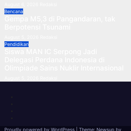
August 6, 2026
Redaksi
Bencana
Gempa M5,3 di Pangandaran, tak
Berpotensi Tsunami
August 5, 2026
Redaksi
Pendidikan
Siswa MAN IC Serpong Jadi
Delegasi Perdana Indonesia di
Olimpiade Sains Nuklir Internasional
August 5, 2026
Redaksi
Proudly powered by WordPress
|
Theme: Newsup by