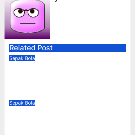
Related Post
Sepak Bola
Memalukan, Bermain di Kandang
Sendiri, Bak Ayam Sayur Timnas
Indonesia Dibenamkan Vietnam
Aug 3, 2026
Redaksi
Sepak Bola
Menunggu Mundurnya Gianni
Infantino dari Puncak Kekuasaan
FIFA