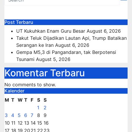
Post Terbaru
UT Kukuhkan Enam Guru Besar
August 6, 2026
Takut Teluk Dijadikan Lautan Api, Trump Batalkan
Serangan ke Iran
August 6, 2026
Gempa M5,3 di Pangandaran, tak Berpotensi
Tsunami
August 5, 2026
Komentar Terbaru
No comments to show.
Kalender
M
T
W
T
F
S
S
1
2
3
4
5
6
7
8
9
10
11
12
13
14
15
16
17
18
19
20
21
22
23