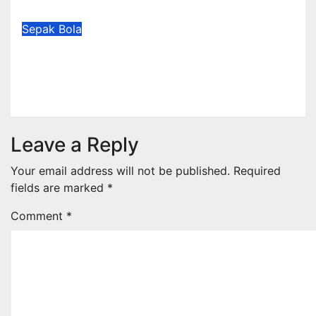
Aug 2, 2026
Redaksi
Sepak Bola
Piala AFF 2026: Timnas Indonesia
Benamkan Timor Leste 3-0
Jul 31, 2026
Redaksi
Leave a Reply
Your email address will not be published.
Required
fields are marked
*
Comment
*