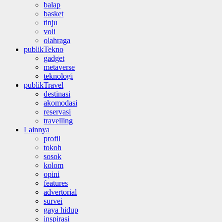
balap
basket
tinju
voli
olahraga
publikTekno
gadget
metaverse
teknologi
publikTravel
destinasi
akomodasi
reservasi
travelling
Lainnya
profil
tokoh
sosok
kolom
opini
features
advertorial
survei
gaya hidup
inspirasi