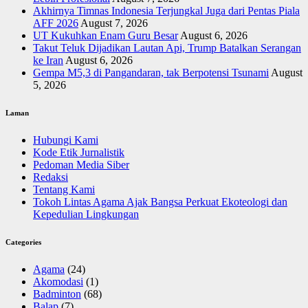
Akhirnya Timnas Indonesia Terjungkal Juga dari Pentas Piala
AFF 2026
August 7, 2026
UT Kukuhkan Enam Guru Besar
August 6, 2026
Takut Teluk Dijadikan Lautan Api, Trump Batalkan Serangan
ke Iran
August 6, 2026
Gempa M5,3 di Pangandaran, tak Berpotensi Tsunami
August
5, 2026
Laman
Hubungi Kami
Kode Etik Jurnalistik
Pedoman Media Siber
Redaksi
Tentang Kami
Tokoh Lintas Agama Ajak Bangsa Perkuat Ekoteologi dan
Kepedulian Lingkungan
Categories
Agama
(24)
Akomodasi
(1)
Badminton
(68)
Balap
(7)