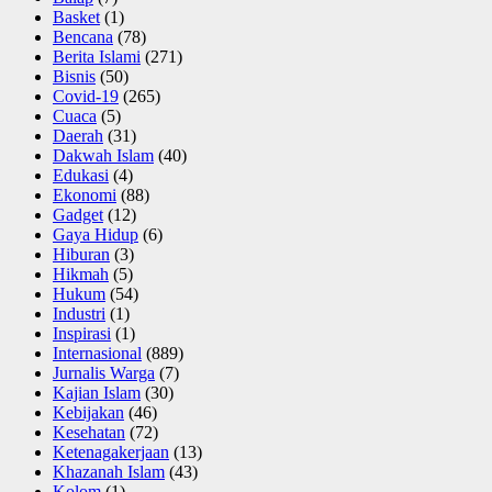
Basket
(1)
Bencana
(78)
Berita Islami
(271)
Bisnis
(50)
Covid-19
(265)
Cuaca
(5)
Daerah
(31)
Dakwah Islam
(40)
Edukasi
(4)
Ekonomi
(88)
Gadget
(12)
Gaya Hidup
(6)
Hiburan
(3)
Hikmah
(5)
Hukum
(54)
Industri
(1)
Inspirasi
(1)
Internasional
(889)
Jurnalis Warga
(7)
Kajian Islam
(30)
Kebijakan
(46)
Kesehatan
(72)
Ketenagakerjaan
(13)
Khazanah Islam
(43)
Kolom
(1)