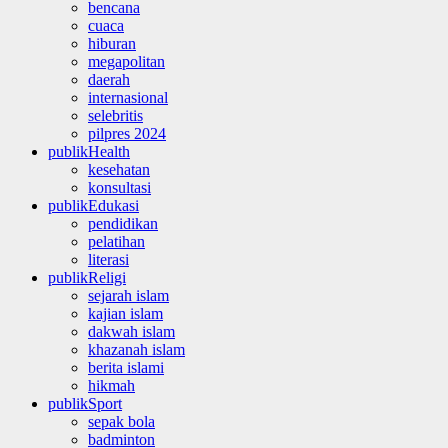
bencana
cuaca
hiburan
megapolitan
daerah
internasional
selebritis
pilpres 2024
publikHealth
kesehatan
konsultasi
publikEdukasi
pendidikan
pelatihan
literasi
publikReligi
sejarah islam
kajian islam
dakwah islam
khazanah islam
berita islami
hikmah
publikSport
sepak bola
badminton