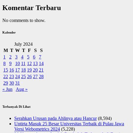
Komentar Terbaru
No comments to show.
Kalender
July 2024
M
T
W
T
F
S
S
1
2
3
4
5
6
7
8
9
10
11
12
13
14
15
16
17
18
19
20
21
22
23
24
25
26
27
28
29
30
31
« Jun
Aug »
Terbanyak Di Lihat
Serahkan Urusan pada Ahlinya atau Hancur
(8,594)
Untirta Masuk 25 Besar Universitas Terbaik di Pulau Jawa
Versi Webometrics 2024
(5,228)