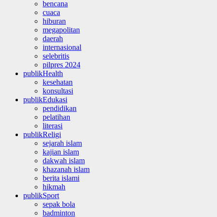
bencana
cuaca
hiburan
megapolitan
daerah
internasional
selebritis
pilpres 2024
publikHealth
kesehatan
konsultasi
publikEdukasi
pendidikan
pelatihan
literasi
publikReligi
sejarah islam
kajian islam
dakwah islam
khazanah islam
berita islami
hikmah
publikSport
sepak bola
badminton