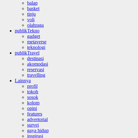
balap
basket
tinju
voli
olahraga
publikTekno
gadget
metaverse
teknologi
publikTravel
destinasi
akomodasi
reservasi
travelling
Lainnya
profil
tokoh
sosok
kolom
opini
features
advertorial
survei
gaya hidup
inspirasi