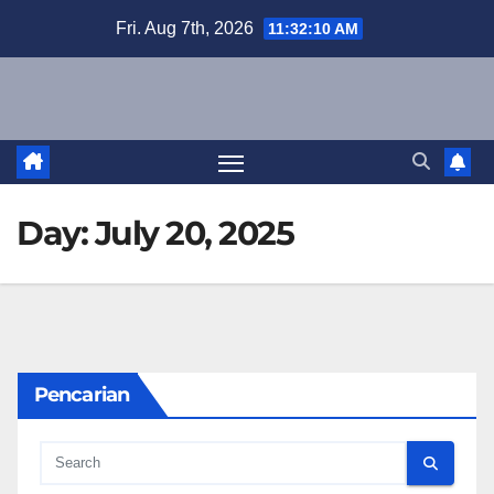
Skip
Fri. Aug 7th, 2026
11:32:11 AM
to
content
Day:
July 20, 2025
Pencarian