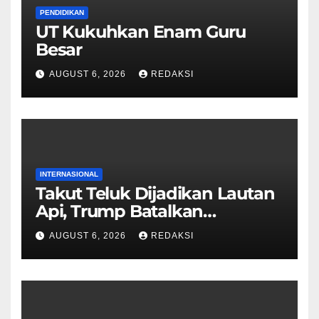
PENDIDIKAN
UT Kukuhkan Enam Guru
Besar
AUGUST 6, 2026
REDAKSI
INTERNASIONAL
Takut Teluk Dijadikan Lautan
Api, Trump Batalkan
Serangan ke Iran
AUGUST 6, 2026
REDAKSI