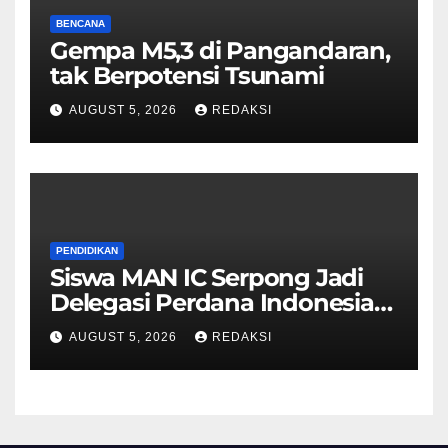
BENCANA
Gempa M5,3 di Pangandaran,
tak Berpotensi Tsunami
AUGUST 5, 2026
REDAKSI
PENDIDIKAN
Siswa MAN IC Serpong Jadi
Delegasi Perdana Indonesia
di Olimpiade Sains Nuklir
AUGUST 5, 2026
REDAKSI
Internasional