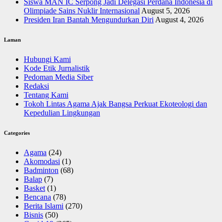
Siswa MAN IC Serpong Jadi Delegasi Perdana Indonesia di
Olimpiade Sains Nuklir Internasional
August 5, 2026
Presiden Iran Bantah Mengundurkan Diri
August 4, 2026
Laman
Hubungi Kami
Kode Etik Jurnalistik
Pedoman Media Siber
Redaksi
Tentang Kami
Tokoh Lintas Agama Ajak Bangsa Perkuat Ekoteologi dan
Kepedulian Lingkungan
Categories
Agama
(24)
Akomodasi
(1)
Badminton
(68)
Balap
(7)
Basket
(1)
Bencana
(78)
Berita Islami
(270)
Bisnis
(50)