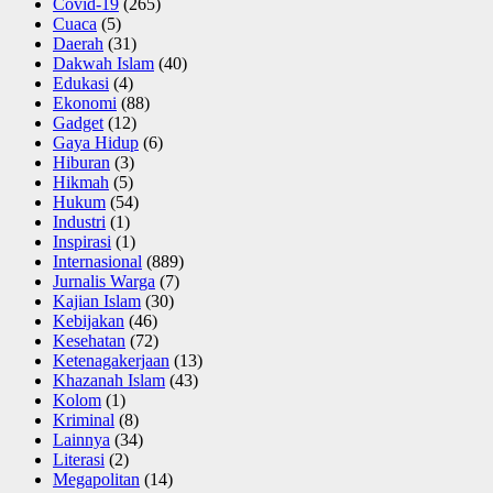
Covid-19
(265)
Cuaca
(5)
Daerah
(31)
Dakwah Islam
(40)
Edukasi
(4)
Ekonomi
(88)
Gadget
(12)
Gaya Hidup
(6)
Hiburan
(3)
Hikmah
(5)
Hukum
(54)
Industri
(1)
Inspirasi
(1)
Internasional
(889)
Jurnalis Warga
(7)
Kajian Islam
(30)
Kebijakan
(46)
Kesehatan
(72)
Ketenagakerjaan
(13)
Khazanah Islam
(43)
Kolom
(1)
Kriminal
(8)
Lainnya
(34)
Literasi
(2)
Megapolitan
(14)