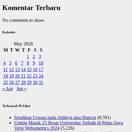
Komentar Terbaru
No comments to show.
Kalender
May 2026
M
T
W
T
F
S
S
1
2
3
4
5
6
7
8
9
10
11
12
13
14
15
16
17
18
19
20
21
22
23
24
25
26
27
28
29
30
31
« Apr
Jun »
Terbanyak Di Lihat
Serahkan Urusan pada Ahlinya atau Hancur
(8,591)
Untirta Masuk 25 Besar Universitas Terbaik di Pulau Jawa
Versi Webometrics 2024
(5,226)