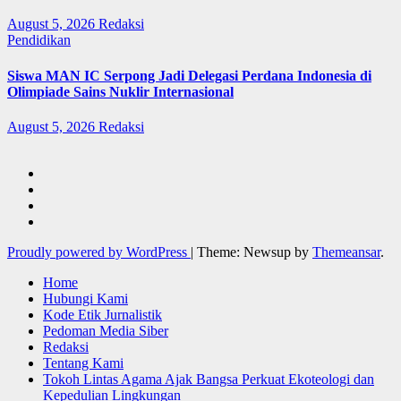
August 5, 2026
Redaksi
Pendidikan
Siswa MAN IC Serpong Jadi Delegasi Perdana Indonesia di
Olimpiade Sains Nuklir Internasional
August 5, 2026
Redaksi
Proudly powered by WordPress
|
Theme: Newsup by
Themeansar
.
Home
Hubungi Kami
Kode Etik Jurnalistik
Pedoman Media Siber
Redaksi
Tentang Kami
Tokoh Lintas Agama Ajak Bangsa Perkuat Ekoteologi dan
Kepedulian Lingkungan