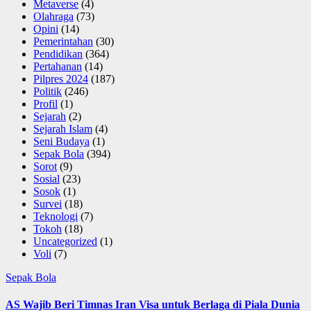
Metaverse
(4)
Olahraga
(73)
Opini
(14)
Pemerintahan
(30)
Pendidikan
(364)
Pertahanan
(14)
Pilpres 2024
(187)
Politik
(246)
Profil
(1)
Sejarah
(2)
Sejarah Islam
(4)
Seni Budaya
(1)
Sepak Bola
(394)
Sorot
(9)
Sosial
(23)
Sosok
(1)
Survei
(18)
Teknologi
(7)
Tokoh
(18)
Uncategorized
(1)
Voli
(7)
Sepak Bola
AS Wajib Beri Timnas Iran Visa untuk Berlaga di Piala Dunia