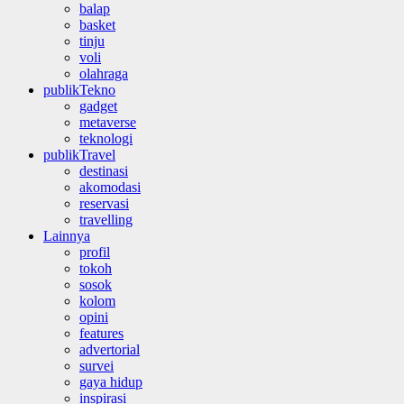
balap
basket
tinju
voli
olahraga
publikTekno
gadget
metaverse
teknologi
publikTravel
destinasi
akomodasi
reservasi
travelling
Lainnya
profil
tokoh
sosok
kolom
opini
features
advertorial
survei
gaya hidup
inspirasi