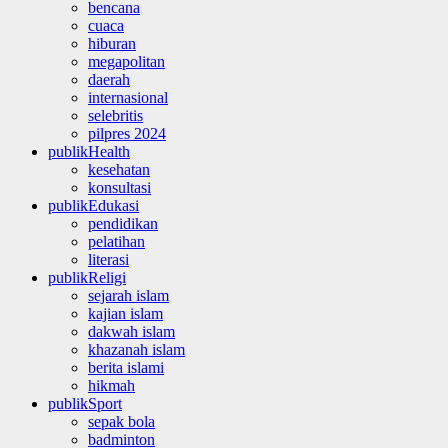
bencana
cuaca
hiburan
megapolitan
daerah
internasional
selebritis
pilpres 2024
publikHealth
kesehatan
konsultasi
publikEdukasi
pendidikan
pelatihan
literasi
publikReligi
sejarah islam
kajian islam
dakwah islam
khazanah islam
berita islami
hikmah
publikSport
sepak bola
badminton