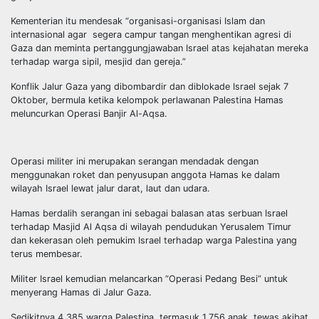
Kementerian itu mendesak “organisasi-organisasi Islam dan
internasional agar segera campur tangan menghentikan agresi di
Gaza dan meminta pertanggungjawaban Israel atas kejahatan mereka
terhadap warga sipil, mesjid dan gereja.”
Konflik Jalur Gaza yang dibombardir dan diblokade Israel sejak 7
Oktober, bermula ketika kelompok perlawanan Palestina Hamas
meluncurkan Operasi Banjir Al-Aqsa.
Operasi militer ini merupakan serangan mendadak dengan
menggunakan roket dan penyusupan anggota Hamas ke dalam
wilayah Israel lewat jalur darat, laut dan udara.
Hamas berdalih serangan ini sebagai balasan atas serbuan Israel
terhadap Masjid Al Aqsa di wilayah pendudukan Yerusalem Timur
dan kekerasan oleh pemukim Israel terhadap warga Palestina yang
terus membesar.
Militer Israel kemudian melancarkan “Operasi Pedang Besi” untuk
menyerang Hamas di Jalur Gaza.
Sedikitnya 4.385 warga Palestina, termasuk 1.756 anak, tewas akibat