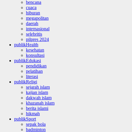
bencana
cuaca
hiburan
megapolitan
daerah
internasional
selebritis
pilpres 2024
publikHealth
kesehatan
konsultasi
publikEdukasi
pendidikan
pelatihan
literasi
publikReligi
sejarah islam
kajian islam
dakwah islam
khazanah islam
berita islami
hikmah
publikSport
sepak bola
badminton