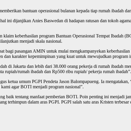
rikan bantuan operasional bulanan kepada tiap rumah ibadah dan p
al ini dijanjikan Anies Baswedan di hadapan ratusan dan tokoh agam
klaim keberhasilan program Bantuan Operasional Tempat Ibadah (BOTI
lanjutkan menjadi skala nasional.
epat bagi pasangan AMIN untuk mulai mengkampanyekan keberhasilan B
n dan karakter kepemimpinan yang kuat untuk mewujudkan program i
dah di Jakarta dan lebih dari 38.000 orang pekerja di rumah ibadah m
ta rupiah/rumah ibadah dan Rp500 ribu rupiah/ pekerja rumah ibadah”
kaligus ketua umum PGPI Pendeta Jason Balompapueng. Ia mengatakan, 
ari kami agar BOTI menjadi program nasional”.
ng baik tentang manfaat pemberian BOTI. Poin penting ini menjadi j
ang terhimpun dalam aras PGPI. PGPI salah satu aras Kristen terbesar di