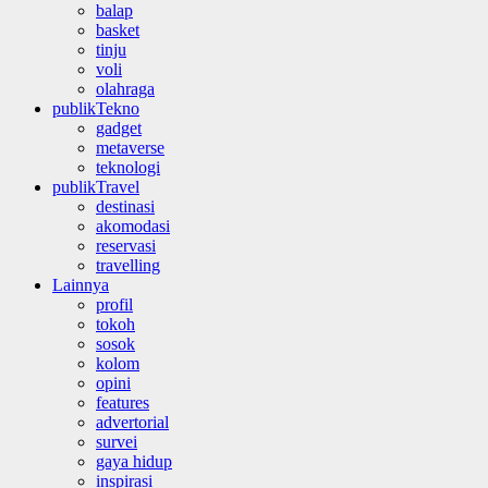
balap
basket
tinju
voli
olahraga
publikTekno
gadget
metaverse
teknologi
publikTravel
destinasi
akomodasi
reservasi
travelling
Lainnya
profil
tokoh
sosok
kolom
opini
features
advertorial
survei
gaya hidup
inspirasi