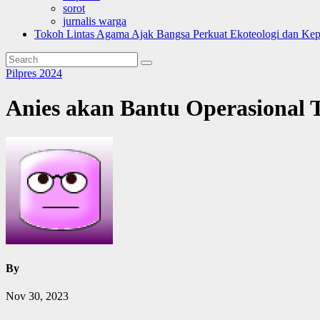
sorot
jurnalis warga
Tokoh Lintas Agama Ajak Bangsa Perkuat Ekoteologi dan Ke
Pilpres 2024
Anies akan Bantu Operasional 
By
Nov 30, 2023