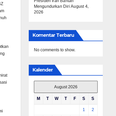
Presiden Iran Bantah
BZ
Mengundurkan Diri
August 4,
ham
2026
unuh
Komentar Terbaru
utkan
No comments to show.
ang
Kalender
irat
sasi
August 2026
M
T
W
T
F
S
S
1
2
mi