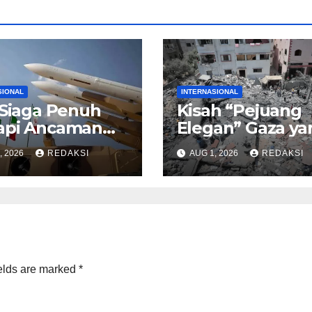
SIONAL
INTERNASIONAL
 Siaga Penuh
Kisah “Pejuang
api Ancaman
Elegan” Gaza ya
u
Melawan Tank-
, 2026
REDAKSI
AUG 1, 2026
REDAKSI
Israel
elds are marked
*