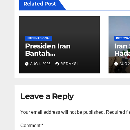
Related Post
INTERNASIONAL
INTERNA
Presiden Iran
Iran
Bantah
Had
Mengundurkan Diri
Bar
AUG 4, 2026
REDAKSI
AUG 2
Leave a Reply
Your email address will not be published.
Required fi
Comment
*