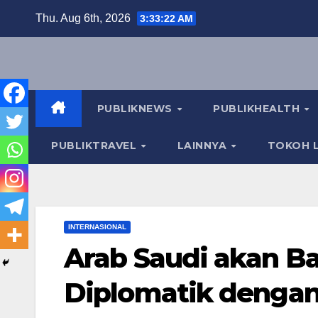
Skip
Thu. Aug 6th, 2026
3:33:23 AM
to
content
PUBLIKNEWS
PUBLIKHEALTH
PUBLIKTRAVEL
LAINNYA
TOKOH L
INTERNASIONAL
Arab Saudi akan Ba
Diplomatik dengan 