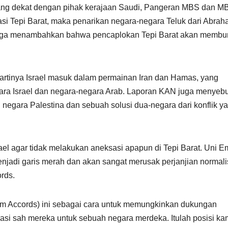
ng dekat dengan pihak kerajaan Saudi, Pangeran MBS dan M
asi Tepi Barat, maka penarikan negara-negara Teluk dari Abra
u juga menambahkan bahwa pencaplokan Tepi Barat akan memb
artinya Israel masuk dalam permainan Iran dan Hamas, yang
ara Israel dan negara-negara Arab. Laporan KAN juga menyeb
negara Palestina dan sebuah solusi dua-negara dari konflik y
l agar tidak melakukan aneksasi apapun di Tepi Barat. Uni Em
jadi garis merah dan akan sangat merusak perjanjian normali
rds.
m Accords) ini sebagai cara untuk memungkinkan dukungan
rasi sah mereka untuk sebuah negara merdeka. Itulah posisi ka