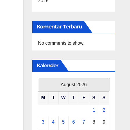
2026
Komentar Terbaru
No comments to show.
Kalender
August 2026
M
T
W
T
F
S
S
1
2
3
4
5
6
7
8
9