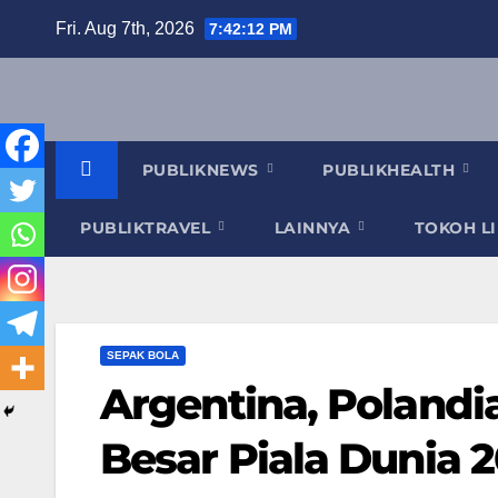
Skip
Fri. Aug 7th, 2026
7:42:13 PM
to
content
PUBLIKNEWS
PUBLIKHEALTH
PUBLIKTRAVEL
LAINNYA
TOKOH L
SEPAK BOLA
Argentina, Polandia
Besar Piala Dunia 