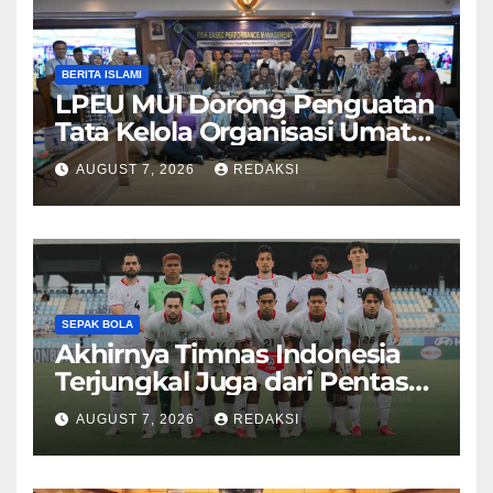
BERITA ISLAMI
LPEU MUI Dorong Penguatan
Tata Kelola Organisasi Umat
Lebih Profesional
AUGUST 7, 2026
REDAKSI
SEPAK BOLA
Akhirnya Timnas Indonesia
Terjungkal Juga dari Pentas
Piala AFF 2026
AUGUST 7, 2026
REDAKSI