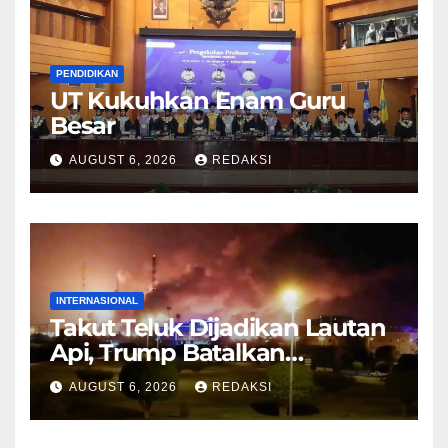
PENDIDIKAN
UT Kukuhkan Enam Guru
Besar
AUGUST 6, 2026
REDAKSI
INTERNASIONAL
Takut Teluk Dijadikan Lautan
Api, Trump Batalkan
Serangan ke Iran
AUGUST 6, 2026
REDAKSI