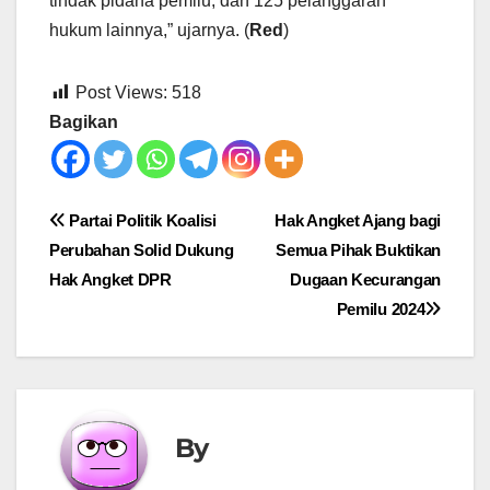
tindak pidana pemilu, dan 125 pelanggaran
hukum lainnya,” ujarnya. (
Red
)
Post Views:
518
Bagikan
Post
Partai Politik Koalisi
Hak Angket Ajang bagi
Perubahan Solid Dukung
Semua Pihak Buktikan
navigation
Hak Angket DPR
Dugaan Kecurangan
Pemilu 2024
By