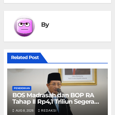
By
Related Post
PENDIDIKAN
BOS Madrasah dan BOP RA
Tahap II Rp4,1 Triliun Segera
Cair, Berikut Jadwal
AUG 8, 2026
REDAKSI
Pengajuannya