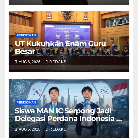
PENDIDIKAN
UT Kukuhkan Enam Guru
Besar
AUG 6, 2026
REDAKSI
PENDIDIKAN
Siswa MAN IC Serpong Jadi
Delegasi Perdana Indonesia di
Olimpiade Sains Nuklir
AUG 5, 2026
REDAKSI
Internasional