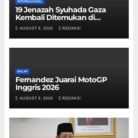
INTERNASIONAL
19 Jenazah Syuhada Gaza
Kembali Ditemukan di
Reruntuhan Bangunan
AUGUST 9, 2026
REDAKSI
BALAP
Fernandez Juarai MotoGP
Inggris 2026
AUGUST 9, 2026
REDAKSI