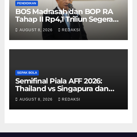
PENDIDIKAN
BOS Madrasah dan BOP RA
Tahap II Rp4,1 Triliun Segera
Cair, Berikut Jadwal
AUGUST 8, 2026
REDAKSI
Pengajuannya
SEPAK BOLA
Semifinal Piala AFF 2026:
Thailand vs Singapura dan
Vietnam vs Malaysia
AUGUST 8, 2026
REDAKSI