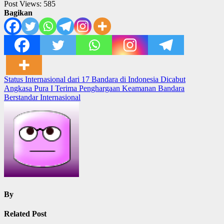
Post Views:
585
Bagikan
Post
Status Internasional dari 17 Bandara di Indonesia Dicabut
Angkasa Pura I Terima Penghargaan Keamanan Bandara
navigation
Berstandar Internasional
By
Related Post