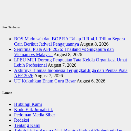
Pos Terbaru
BOS Madrasah dan BOP RA Tahap II Rp4,1 Triliun Segera
Cair, Berikut Jadwal Pengajuannya
August 8, 2026
Semifinal Piala AFF 2026: Thailand vs Singapura dan
Vietnam vs Malaysia
August 8, 2026
LPEU MUI Dorong Penguatan Tata Kelola Organisasi Umat
Lebih Profesional
August 7, 2026
Akhirnya Timnas Indonesia Terjungkal Juga dari Pentas Piala
AFF 2026
August 7, 2026
UT Kukuhkan Enam Guru Besar
August 6, 2026
Laman
Hubungi Kami
Kode Etik Jurnalistik
Pedoman Media Siber
Redaksi
Tentang Kami
Tokoh Lintas Agama Ajak Bangsa Perkuat Ekoteologi dan