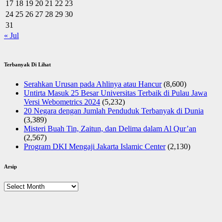
17
18
19
20
21
22
23
24
25
26
27
28
29
30
31
« Jul
Terbanyak Di Lihat
Serahkan Urusan pada Ahlinya atau Hancur
(8,600)
Untirta Masuk 25 Besar Universitas Terbaik di Pulau Jawa
Versi Webometrics 2024
(5,232)
20 Negara dengan Jumlah Penduduk Terbanyak di Dunia
(3,389)
Misteri Buah Tin, Zaitun, dan Delima dalam Al Qur’an
(2,567)
Program DKI Mengaji Jakarta Islamic Center
(2,130)
Arsip
Arsip