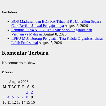
Post Terbaru
BOS Madrasah dan BOP RA Tahap II Rp4,1 Triliun Segera
Cair, Berikut Jadwal Pengajuannya
August 8, 2026
Semifinal Piala AFF 2026: Thailand vs Singapura dan
Vietnam vs Malaysia
August 8, 2026
LPEU MUI Dorong Penguatan Tata Kelola Organisasi Umat
Lebih Profesional
August 7, 2026
Komentar Terbaru
No comments to show.
Kalender
August 2026
M
T
W
T
F
S
S
1
2
3
4
5
6
7
8
9
10
11
12
13
14
15
16