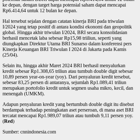
ke depan, dengan target harga potensial saham dapat mencapai
Rp6.414,64 untuk 12 bulan ke depan.
Hal tersebut sejalan dengan catatan kinerja BRI pada triwulan
I/2024 yang tetap positif di antara kondisi ekonomi dan geopolitik
global. Hingga akhir triwulan I/2024, BRI secara konsolidasian
berhasil mencetak laba sebesar Rp15,98 triiliun, seperti yang
diungkapkan Direktur Utama BRI Sunarso dalam konferensi pers
Kinerja Keuangan BRI Triwulan I 2024 di Jakarta pada Kamis
(25/04).
Selain itu, hingga akhir Maret 2024 BRI berhasil menyalurkan
kredit sebesar Rp1.308,65 triliun atau tumbuh double digit sebesar
10,89 persen year-on-year (yoy). Dari penyaluran kredit tersebut,
sebesar 83,25 persen di antaranya, sejumlah Rp1.089,41 triliun
merupakan portofolio kredit untuk segmen usaha mikro, kecil, dan
menengah (UMKM).
Adapun penyaluran kredit yang bertumbuh double digit itu disebut
berdampak terhadap peningkatan aset perseroan, di mana aset BRI
tercatat mencapai Rp1.989,07 triliun atau tumbuh 9,11 persen yoy.
(
Red
)
Sumber: cnnindonesia.com