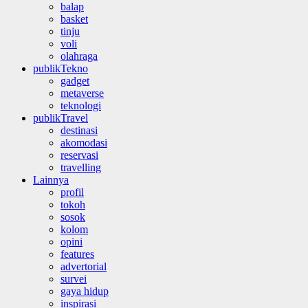
balap
basket
tinju
voli
olahraga
publikTekno
gadget
metaverse
teknologi
publikTravel
destinasi
akomodasi
reservasi
travelling
Lainnya
profil
tokoh
sosok
kolom
opini
features
advertorial
survei
gaya hidup
inspirasi