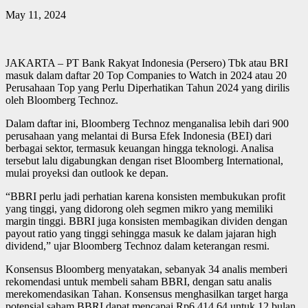
May 11, 2024
JAKARTA – PT Bank Rakyat Indonesia (Persero) Tbk atau BRI
masuk dalam daftar 20 Top Companies to Watch in 2024 atau 20
Perusahaan Top yang Perlu Diperhatikan Tahun 2024 yang dirilis
oleh Bloomberg Technoz.
Dalam daftar ini, Bloomberg Technoz menganalisa lebih dari 900
perusahaan yang melantai di Bursa Efek Indonesia (BEI) dari
berbagai sektor, termasuk keuangan hingga teknologi. Analisa
tersebut lalu digabungkan dengan riset Bloomberg International,
mulai proyeksi dan outlook ke depan.
“BBRI perlu jadi perhatian karena konsisten membukukan profit
yang tinggi, yang didorong oleh segmen mikro yang memiliki
margin tinggi. BBRI juga konsisten membagikan dividen dengan
payout ratio yang tinggi sehingga masuk ke dalam jajaran high
dividend,” ujar Bloomberg Technoz dalam keterangan resmi.
Konsensus Bloomberg menyatakan, sebanyak 34 analis memberi
rekomendasi untuk membeli saham BBRI, dengan satu analis
merekomendasikan Tahan. Konsensus menghasilkan target harga
potensial saham BBRI dapat mencapai Rp6.414,64 untuk 12 bulan