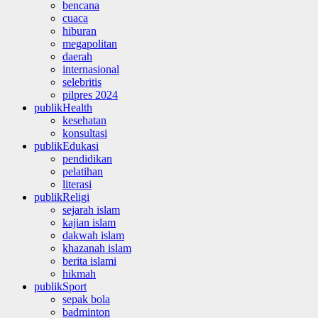
bencana
cuaca
hiburan
megapolitan
daerah
internasional
selebritis
pilpres 2024
publikHealth
kesehatan
konsultasi
publikEdukasi
pendidikan
pelatihan
literasi
publikReligi
sejarah islam
kajian islam
dakwah islam
khazanah islam
berita islami
hikmah
publikSport
sepak bola
badminton