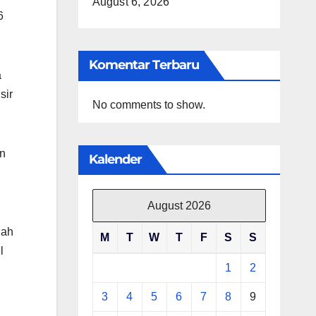
August 6, 2026
6
Komentar Terbaru
a
sir
No comments to show.
an
Kalender
August 2026
nah
M
T
W
T
F
S
S
l
1
2
3
4
5
6
7
8
9