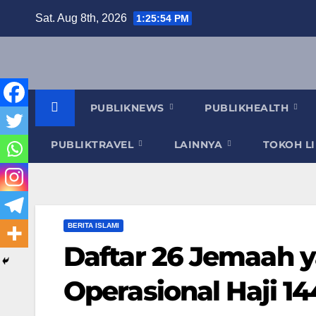
Skip
Sat. Aug 8th, 2026
1:25:54 PM
to
content
PUBLIKNEWS
PUBLIKHEALTH
PUBLIKTRAVEL
LAINNYA
TOKOH L
BERITA ISLAMI
Daftar 26 Jemaah 
Operasional Haji 1