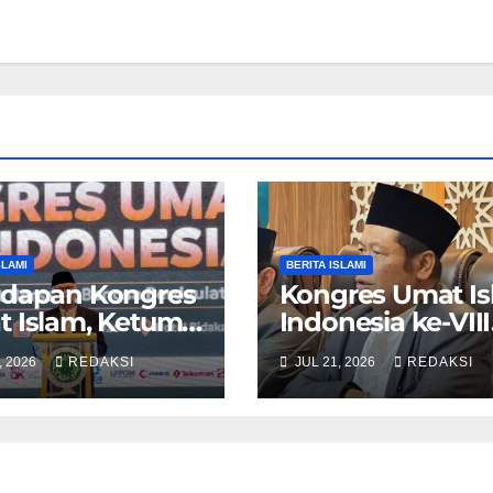
SLAMI
BERITA ISLAMI
adapan Kongres
Kongres Umat I
 Islam, Ketum
Indonesia ke-VIII
 Perkuat
akan Bahas
, 2026
REDAKSI
JUL 21, 2026
REDAKSI
omi Syariah
Hukuman Mati
Tolak LGBT
Koruptor