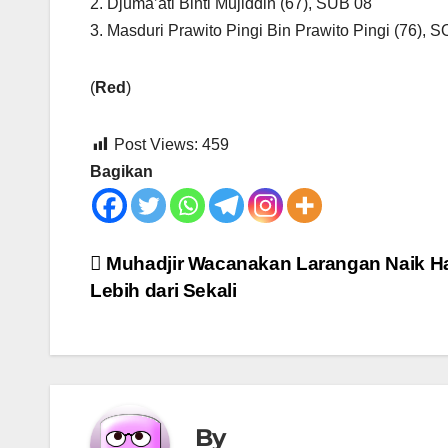
2. Djuma’ati Binti Mujiddin (67), SUB 08
3. Masduri Prawito Pingi Bin Prawito Pingi (76), 
(
Red
)
Post Views:
459
Bagikan
Post
Muhadjir Wacanakan Larangan Naik Ha
Lebih dari Sekali
navigation
By