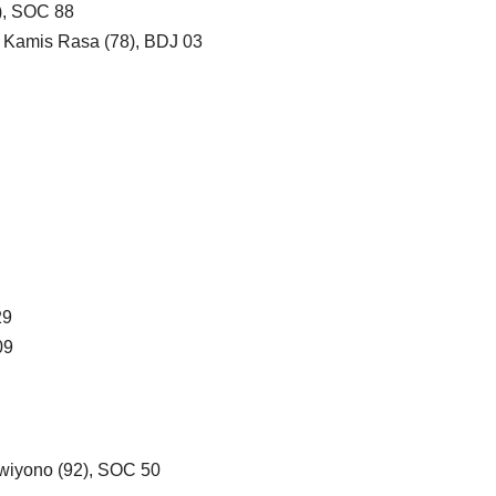
), SOC 88
 Kamis Rasa (78), BDJ 03
29
09
owiyono (92), SOC 50