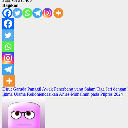
Post Views:
485
Bagikan
Post
Dirut Garuda Panggil Awak Penerbang yang Salam Tiga Jari dengan
Ijtima Ulama Rekomendasikan Anies-Muhaimin pada Pilpres 2024
navigation