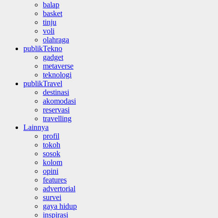
balap
basket
tinju
voli
olahraga
publikTekno
gadget
metaverse
teknologi
publikTravel
destinasi
akomodasi
reservasi
travelling
Lainnya
profil
tokoh
sosok
kolom
opini
features
advertorial
survei
gaya hidup
inspirasi