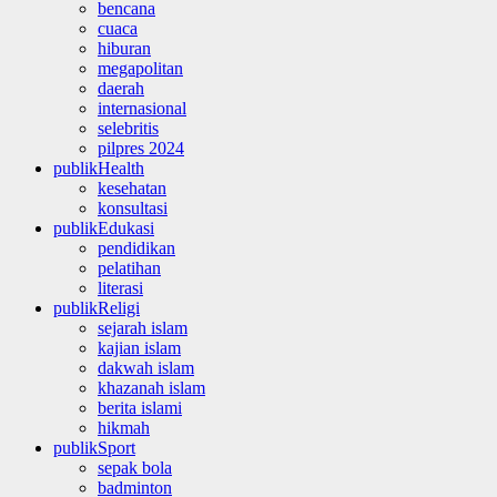
bencana
cuaca
hiburan
megapolitan
daerah
internasional
selebritis
pilpres 2024
publikHealth
kesehatan
konsultasi
publikEdukasi
pendidikan
pelatihan
literasi
publikReligi
sejarah islam
kajian islam
dakwah islam
khazanah islam
berita islami
hikmah
publikSport
sepak bola
badminton