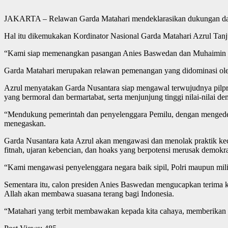
JAKARTA – Relawan Garda Matahari mendeklarasikan dukungan dan 
Hal itu dikemukakan Kordinator Nasional Garda Matahari Azrul Tanj
“Kami siap memenangkan pasangan Anies Baswedan dan Muhaimin Isk
Garda Matahari merupakan relawan pemenangan yang didominasi oleh 
Azrul menyatakan Garda Nusantara siap mengawal terwujudnya pilpres
yang bermoral dan bermartabat, serta menjunjung tinggi nilai-nilai
“Mendukung pemerintah dan penyelenggara Pemilu, dengan mengedepank
menegaskan.
Garda Nusantara kata Azrul akan mengawasi dan menolak praktik kecu
fitnah, ujaran kebencian, dan hoaks yang berpotensi merusak demokra
“Kami mengawasi penyelenggara negara baik sipil, Polri maupun mili
Sementara itu, calon presiden Anies Baswedan mengucapkan terima k
Allah akan membawa suasana terang bagi Indonesia.
“Matahari yang terbit membawakan kepada kita cahaya, memberikan ke