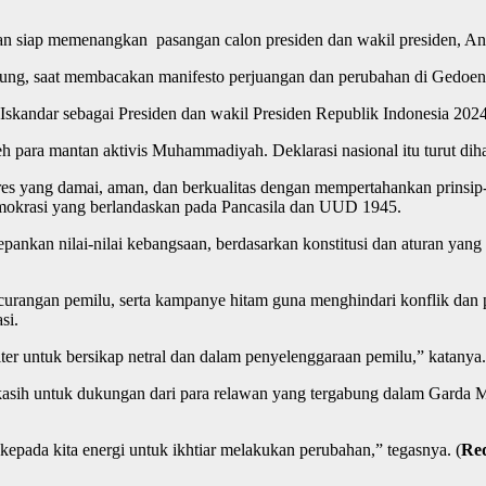
siap memenangkan pasangan calon presiden dan wakil presiden, Ani
ung, saat membacakan manifesto perjuangan dan perubahan di Gedoeng 
andar sebagai Presiden dan wakil Presiden Republik Indonesia 202
para mantan aktivis Muhammadiyah. Deklarasi nasional itu turut diha
 yang damai, aman, dan berkualitas dengan mempertahankan prinsip-pri
 demokrasi yang berlandaskan pada Pancasila dan UUD 1945.
an nilai-nilai kebangsaan, berdasarkan konstitusi dan aturan yang be
rangan pemilu, serta kampanye hitam guna menghindari konflik dan po
si.
ter untuk bersikap netral dan dalam penyelenggaraan pemilu,” katanya.
asih untuk dukungan dari para relawan yang tergabung dalam Garda Ma
pada kita energi untuk ikhtiar melakukan perubahan,” tegasnya. (
Re