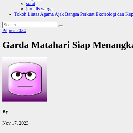
sorot
jurnalis warga
Tokoh Lintas Agama Ajak Bangsa Perkuat Ekoteologi dan Ke
Pilpres 2024
Garda Matahari Siap Menang
By
Nov 17, 2023