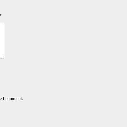
*
me I comment.