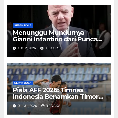
SEPAK BOLA
Menunggu Mundurnya
Gianni Infantino dari Puncak
Kekuasaan FIFA
AUG 2, 2026
REDAKSI
SEPAK BOLA
Piala AFF 2026: Timnas
Indonesia Benamkan Timor
Leste 3-0
JUL 31, 2026
REDAKSI