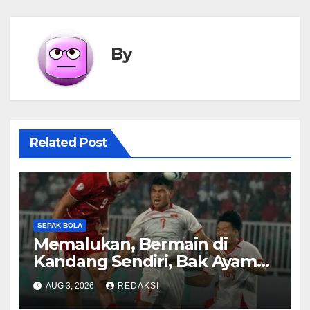
By
Related Post
SEPAK BOLA
Memalukan, Bermain di
Kandang Sendiri, Bak Ayam
Sayur Timnas Indonesia
AUG 3, 2026
REDAKSI
Dibenamkan Vietnam