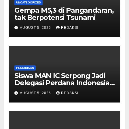
UNCATEGORIZED
Gempa M5,3 di Pangandaran,
tak Berpotensi Tsunami
AUGUST 5, 2026
REDAKSI
PENDIDIKAN
Siswa MAN IC Serpong Jadi
Delegasi Perdana Indonesia
di Olimpiade Sains Nuklir
AUGUST 5, 2026
REDAKSI
Internasional