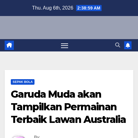
Skip
Thu. Aug 6th, 2026
2:39:00 AM
to
content
SEPAK BOLA
Garuda Muda akan
Tampilkan Permainan
Terbaik Lawan Australia
By