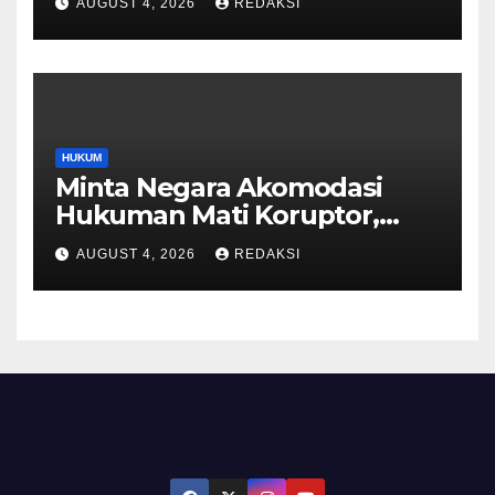
AUGUST 4, 2026
REDAKSI
HUKUM
Minta Negara Akomodasi
Hukuman Mati Koruptor,
MUI: Ini Aspirasi Publik
AUGUST 4, 2026
REDAKSI