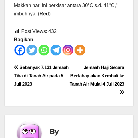
Makkah hari ini berkisar antara 30°C s.d. 41°C,”
imbuhnya. (
Red
)
Post Views:
432
Bagikan
Post
Sebanyak 7.131 Jemaah
Jemaah Haji Secara
Tiba di Tanah Air pada 5
Bertahap akan Kembali ke
navigation
Juli 2023
Tanah Air Mulai 4 Juli 2023
By