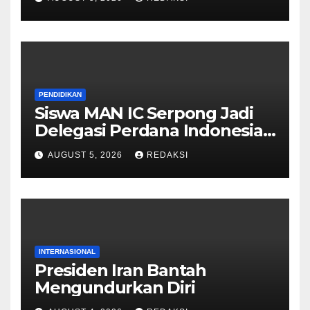
PENDIDIKAN
Siswa MAN IC Serpong Jadi
Delegasi Perdana Indonesia
di Olimpiade Sains Nuklir
AUGUST 5, 2026
REDAKSI
Internasional
INTERNASIONAL
Presiden Iran Bantah
Mengundurkan Diri