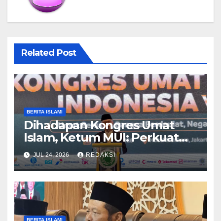
Related Post
BERITA ISLAMI
Dihadapan Kongres Umat
Islam, Ketum MUI: Perkuat
Ekonomi Syariah dan Tolak
JUL 24, 2026
REDAKSI
LGBT
BERITA ISLAMI