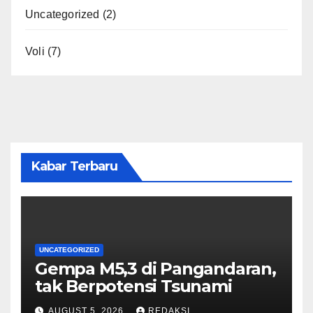
Uncategorized
(2)
Voli
(7)
Kabar Terbaru
UNCATEGORIZED
Gempa M5,3 di Pangandaran,
tak Berpotensi Tsunami
AUGUST 5, 2026
REDAKSI