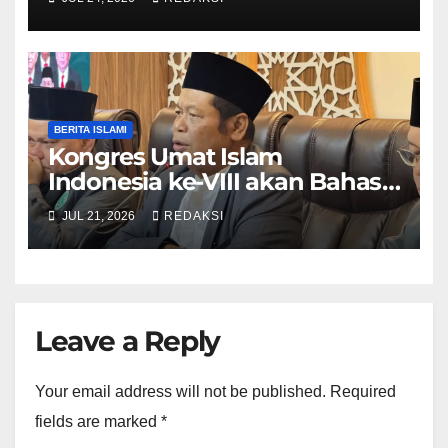
LGBT
BERITA ISLAMI
Kongres Umat Islam
Indonesia ke-VIII akan Bahas
Hukuman Mati Koruptor
JUL 21, 2026
REDAKSI
Leave a Reply
Your email address will not be published.
Required
fields are marked
*