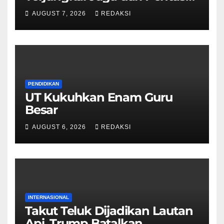
Piala AFF 2026
AUGUST 7, 2026
REDAKSI
PENDIDIKAN
UT Kukuhkan Enam Guru
Besar
AUGUST 6, 2026
REDAKSI
INTERNASIONAL
Takut Teluk Dijadikan Lautan
Api, Trump Batalkan