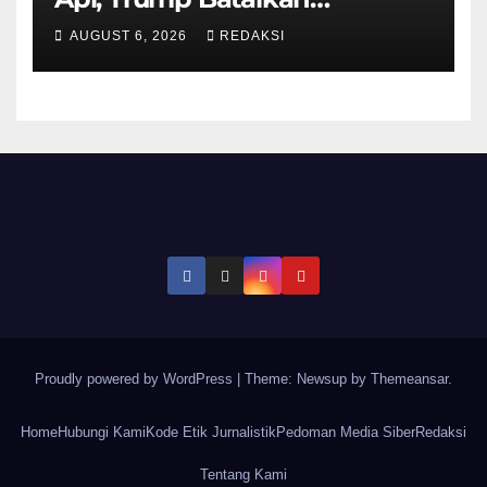
Serangan ke Iran
AUGUST 6, 2026
REDAKSI
Proudly powered by WordPress
|
Theme: Newsup by
Themeansar
.
Home
Hubungi Kami
Kode Etik Jurnalistik
Pedoman Media Siber
Redaksi
Tentang Kami