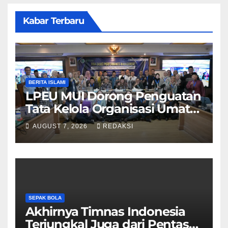
Kabar Terbaru
BERITA ISLAMI
LPEU MUI Dorong Penguatan
Tata Kelola Organisasi Umat
Lebih Profesional
AUGUST 7, 2026
REDAKSI
SEPAK BOLA
Akhirnya Timnas Indonesia
Terjungkal Juga dari Pentas