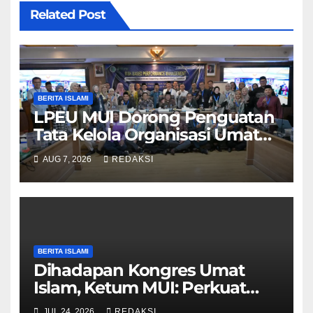
Related Post
BERITA ISLAMI
LPEU MUI Dorong Penguatan
Tata Kelola Organisasi Umat
Lebih Profesional
AUG 7, 2026
REDAKSI
BERITA ISLAMI
Dihadapan Kongres Umat
Islam, Ketum MUI: Perkuat
Ekonomi Syariah dan Tolak
JUL 24, 2026
REDAKSI