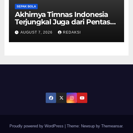
SEPAK BOLA
Akhirnya Timnas Indonesia
Terjungkal Juga dari Pentas
Piala AFF 2026
AUGUST 7, 2026
REDAKSI
Proudly powered by WordPress
|
Theme: Newsup by
Themeansar
.