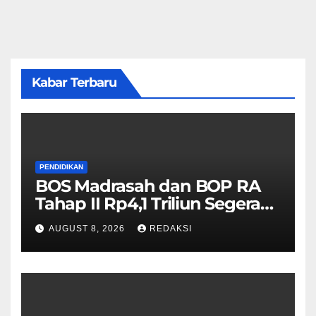
Kabar Terbaru
PENDIDIKAN
BOS Madrasah dan BOP RA
Tahap II Rp4,1 Triliun Segera
Cair, Berikut Jadwal
AUGUST 8, 2026
REDAKSI
Pengajuannya