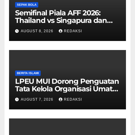
SEPAK BOLA
Semifinal Piala AFF 2026:
Thailand vs Singapura dan
Vietnam vs Malaysia
AUGUST 8, 2026
REDAKSI
BERITA ISLAMI
LPEU MUI Dorong Penguatan
Tata Kelola Organisasi Umat
Lebih Profesional
AUGUST 7, 2026
REDAKSI