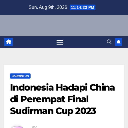
Skip
Sun. Aug 9th, 2026
11:14:24 PM
to
content
BADMINTON
Indonesia Hadapi China
di Perempat Final
Sudirman Cup 2023
By