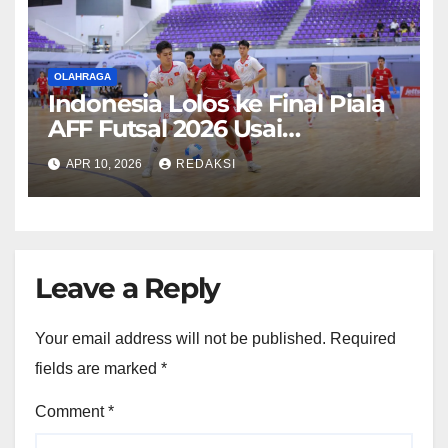
OLAHRAGA
Indonesia Lolos ke Final Piala
AFF Futsal 2026 Usai
Benamkan Vietnam
APR 10, 2026
REDAKSI
Leave a Reply
Your email address will not be published.
Required
fields are marked
*
Comment
*