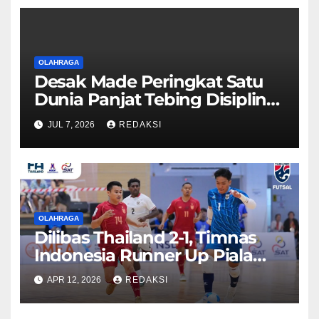
OLAHRAGA
Desak Made Peringkat Satu
Dunia Panjat Tebing Disiplin
Speed
JUL 7, 2026
REDAKSI
OLAHRAGA
Dilibas Thailand 2-1, Timnas
Indonesia Runner Up Piala
AFF Futsal 2026
APR 12, 2026
REDAKSI