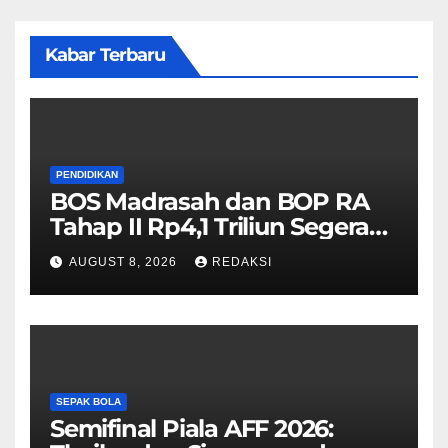
Kabar Terbaru
PENDIDIKAN
BOS Madrasah dan BOP RA
Tahap II Rp4,1 Triliun Segera
Cair, Berikut Jadwal
AUGUST 8, 2026
REDAKSI
Pengajuannya
SEPAK BOLA
Semifinal Piala AFF 2026: