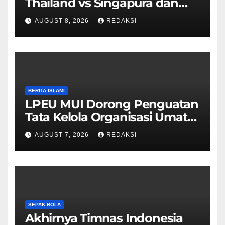
Thailand vs Singapura dan
Vietnam vs Malaysia
AUGUST 8, 2026
REDAKSI
BERITA ISLAMI
LPEU MUI Dorong Penguatan
Tata Kelola Organisasi Umat
Lebih Profesional
AUGUST 7, 2026
REDAKSI
SEPAK BOLA
Akhirnya Timnas Indonesia