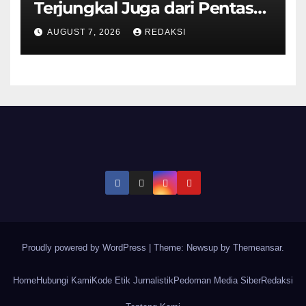
Terjungkal Juga dari Pentas
Piala AFF 2026
AUGUST 7, 2026
REDAKSI
Proudly powered by WordPress
|
Theme: Newsup by
Themeansar
.
Home
Hubungi Kami
Kode Etik Jurnalistik
Pedoman Media Siber
Redaksi