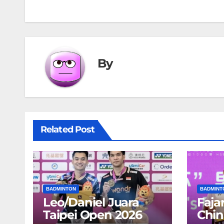
navigation
By
Related Post
BADMINTON
BADMINT
Leo/Daniel Juara
Fajar
Taipei Open 2026
Chin