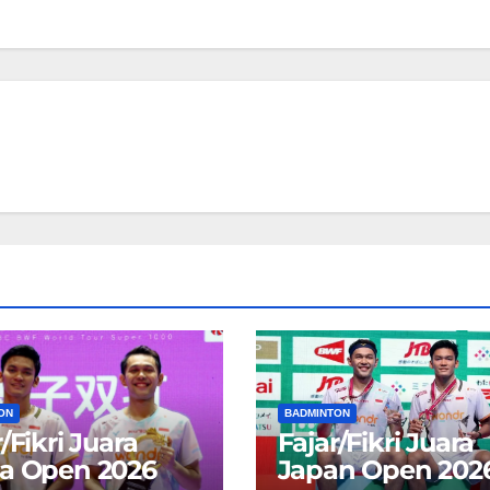
ON
BADMINTON
/Fikri Juara
Fajar/Fikri Juara
a Open 2026
Japan Open 202