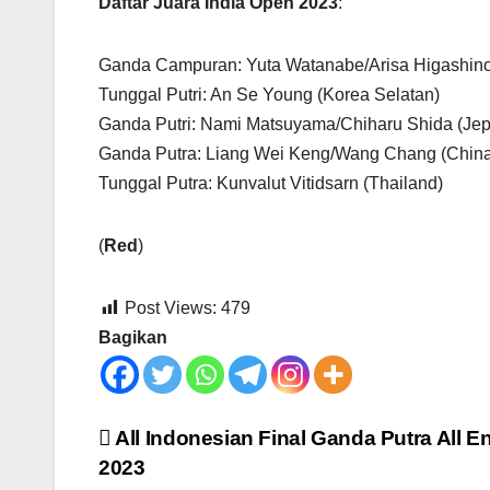
Daftar Juara India Open 2023
:
Ganda Campuran: Yuta Watanabe/Arisa Higashino
Tunggal Putri: An Se Young (Korea Selatan)
Ganda Putri: Nami Matsuyama/Chiharu Shida (Je
Ganda Putra: Liang Wei Keng/Wang Chang (Chin
Tunggal Putra: Kunvalut Vitidsarn (Thailand)
(
Red
)
Post Views:
479
Bagikan
Post
All Indonesian Final Ganda Putra All E
2023