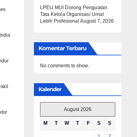
LPEU MUI Dorong Penguatan
ses
Tata Kelola Organisasi Umat
Lebih Profesional
August 7, 2026
India
Komentar Terbaru
ndur
No comments to show.
akil
Kalender
August 2026
ktor
M
T
W
T
F
S
S
1
2