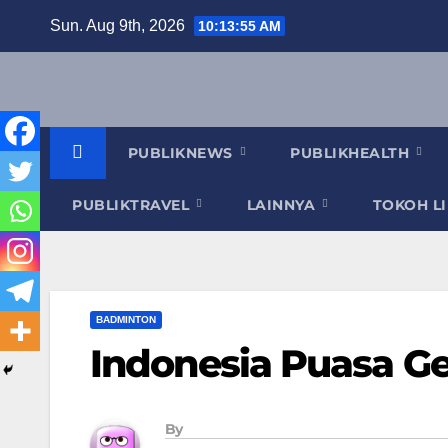
Skip
Sun. Aug 9th, 2026
10:13:56 AM
to
content
PUBLIKNEWS
PUBLIKHEALTH
PUBLIKTRAVEL
LAINNYA
TOKOH L
BADMINTON
Indonesia Puasa Ge
By