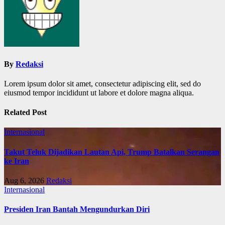
By
Redaksi
Lorem ipsum dolor sit amet, consectetur adipiscing elit, sed do
eiusmod tempor incididunt ut labore et dolore magna aliqua.
Related Post
Internasional
Takut Teluk Dijadikan Lautan Api, Trump Batalkan Serangan
ke Iran
Aug 6, 2026
Redaksi
Internasional
Presiden Iran Bantah Mengundurkan Diri