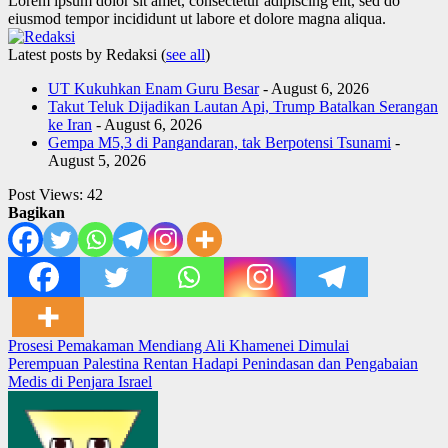
Lorem ipsum dolor sit amet, consectetur adipiscing elit, sed do
eiusmod tempor incididunt ut labore et dolore magna aliqua.
Latest posts by Redaksi
(
see all
)
UT Kukuhkan Enam Guru Besar
- August 6, 2026
Takut Teluk Dijadikan Lautan Api, Trump Batalkan Serangan
ke Iran
- August 6, 2026
Gempa M5,3 di Pangandaran, tak Berpotensi Tsunami
-
August 5, 2026
Post Views:
42
Bagikan
Post
Prosesi Pemakaman Mendiang Ali Khamenei Dimulai
Perempuan Palestina Rentan Hadapi Penindasan dan Pengabaian
navigation
Medis di Penjara Israel