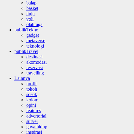
balap
basket
tinju
voli
olahraga
publikTekno
gadget
metaverse
teknologi
publikTravel
destinasi
akomodasi
reservasi
travelling
Lainnya
profil
tokoh
sosok
kolom
opini
features
advertorial
survei
gaya hidup
inspirasi