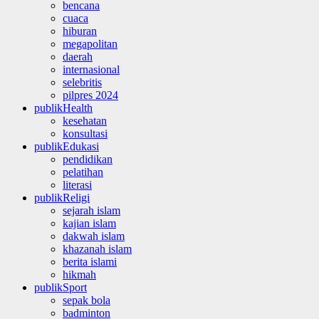
bencana
cuaca
hiburan
megapolitan
daerah
internasional
selebritis
pilpres 2024
publikHealth
kesehatan
konsultasi
publikEdukasi
pendidikan
pelatihan
literasi
publikReligi
sejarah islam
kajian islam
dakwah islam
khazanah islam
berita islami
hikmah
publikSport
sepak bola
badminton