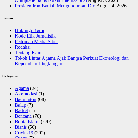
Olimpiade Sains Nuklir Internasional
August 5, 2026
Presiden Iran Bantah Mengundurkan Diri
August 4, 2026
Laman
Hubungi Kami
Kode Etik Jurnalistik
Pedoman Media Siber
Redaksi
Tentang Kami
Tokoh Lintas Agama Ajak Bangsa Perkuat Ekoteologi dan
Kepedulian Lingkungan
Categories
Agama
(24)
Akomodasi
(1)
Badminton
(68)
Balap
(7)
Basket
(1)
Bencana
(78)
Berita Islami
(270)
Bisnis
(50)
Covid-19
(265)