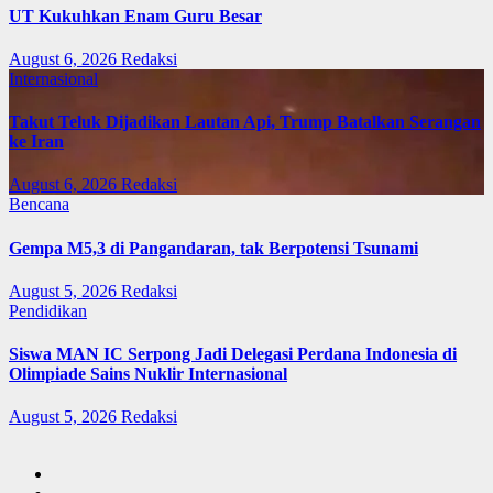
UT Kukuhkan Enam Guru Besar
August 6, 2026
Redaksi
Internasional
Takut Teluk Dijadikan Lautan Api, Trump Batalkan Serangan
ke Iran
August 6, 2026
Redaksi
Bencana
Gempa M5,3 di Pangandaran, tak Berpotensi Tsunami
August 5, 2026
Redaksi
Pendidikan
Siswa MAN IC Serpong Jadi Delegasi Perdana Indonesia di
Olimpiade Sains Nuklir Internasional
August 5, 2026
Redaksi