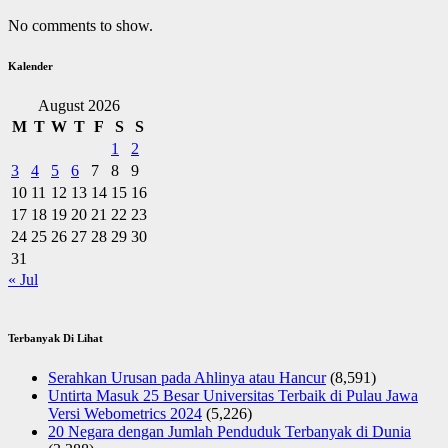
No comments to show.
Kalender
August 2026
M
T
W
T
F
S
S
1
2
3
4
5
6
7
8
9
10
11
12
13
14
15
16
17
18
19
20
21
22
23
24
25
26
27
28
29
30
31
« Jul
Terbanyak Di Lihat
Serahkan Urusan pada Ahlinya atau Hancur
(8,591)
Untirta Masuk 25 Besar Universitas Terbaik di Pulau Jawa
Versi Webometrics 2024
(5,226)
20 Negara dengan Jumlah Penduduk Terbanyak di Dunia