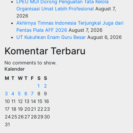
LPEU MUI Dorong Penguatan Tata Kelola
Organisasi Umat Lebih Profesional
August 7,
2026
Akhirnya Timnas Indonesia Terjungkal Juga dari
Pentas Piala AFF 2026
August 7, 2026
UT Kukuhkan Enam Guru Besar
August 6, 2026
Komentar Terbaru
No comments to show.
Kalender
M
T
W
T
F
S
S
1
2
3
4
5
6
7
8
9
10
11
12
13
14
15
16
17
18
19
20
21
22
23
24
25
26
27
28
29
30
31