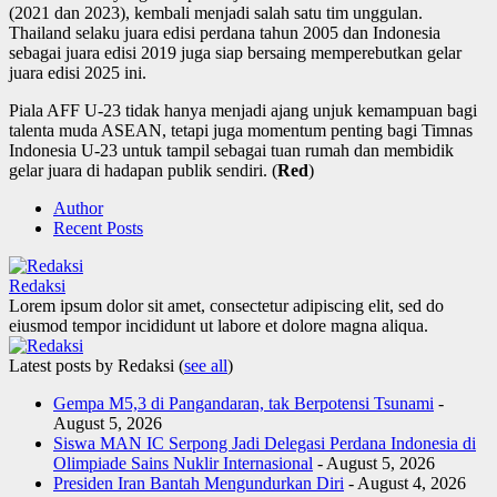
(2021 dan 2023), kembali menjadi salah satu tim unggulan.
Thailand selaku juara edisi perdana tahun 2005 dan Indonesia
sebagai juara edisi 2019 juga siap bersaing memperebutkan gelar
juara edisi 2025 ini.
Piala AFF U-23 tidak hanya menjadi ajang unjuk kemampuan bagi
talenta muda ASEAN, tetapi juga momentum penting bagi Timnas
Indonesia U-23 untuk tampil sebagai tuan rumah dan membidik
gelar juara di hadapan publik sendiri. (
Red
)
Author
Recent Posts
Redaksi
Lorem ipsum dolor sit amet, consectetur adipiscing elit, sed do
eiusmod tempor incididunt ut labore et dolore magna aliqua.
Latest posts by Redaksi
(
see all
)
Gempa M5,3 di Pangandaran, tak Berpotensi Tsunami
-
August 5, 2026
Siswa MAN IC Serpong Jadi Delegasi Perdana Indonesia di
Olimpiade Sains Nuklir Internasional
- August 5, 2026
Presiden Iran Bantah Mengundurkan Diri
- August 4, 2026