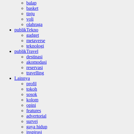
balap
basket
tinju
voli
olahraga
publikTekno
gadget
metaverse
teknologi
publikTravel
destinasi
akomodasi
reservasi
travelling
Lainnya
profil
tokoh
sosok
kolom
opini
features
advertorial
survei
gaya hidup
inspirasi