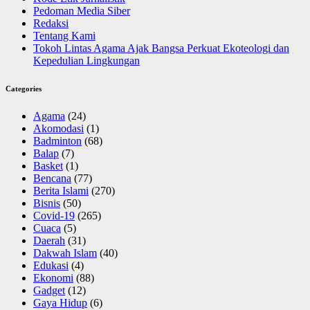
Pedoman Media Siber
Redaksi
Tentang Kami
Tokoh Lintas Agama Ajak Bangsa Perkuat Ekoteologi dan
Kepedulian Lingkungan
Categories
Agama
(24)
Akomodasi
(1)
Badminton
(68)
Balap
(7)
Basket
(1)
Bencana
(77)
Berita Islami
(270)
Bisnis
(50)
Covid-19
(265)
Cuaca
(5)
Daerah
(31)
Dakwah Islam
(40)
Edukasi
(4)
Ekonomi
(88)
Gadget
(12)
Gaya Hidup
(6)