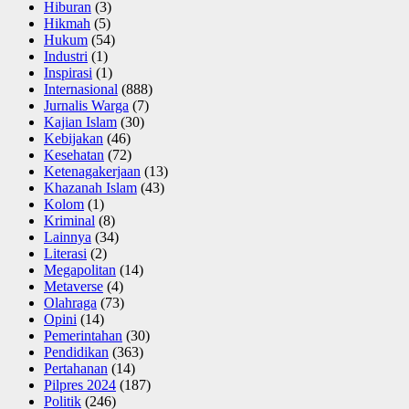
Hiburan
(3)
Hikmah
(5)
Hukum
(54)
Industri
(1)
Inspirasi
(1)
Internasional
(888)
Jurnalis Warga
(7)
Kajian Islam
(30)
Kebijakan
(46)
Kesehatan
(72)
Ketenagakerjaan
(13)
Khazanah Islam
(43)
Kolom
(1)
Kriminal
(8)
Lainnya
(34)
Literasi
(2)
Megapolitan
(14)
Metaverse
(4)
Olahraga
(73)
Opini
(14)
Pemerintahan
(30)
Pendidikan
(363)
Pertahanan
(14)
Pilpres 2024
(187)
Politik
(246)