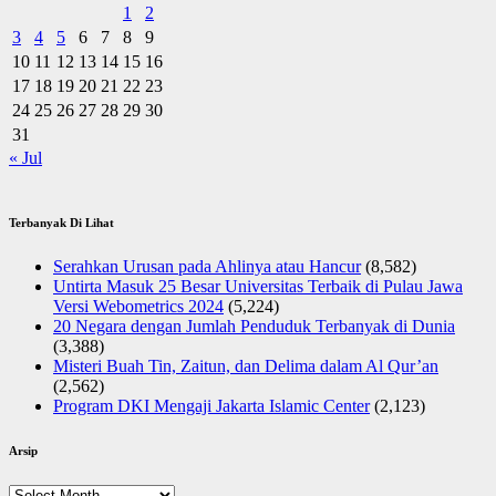
1
2
3
4
5
6
7
8
9
10
11
12
13
14
15
16
17
18
19
20
21
22
23
24
25
26
27
28
29
30
31
« Jul
Terbanyak Di Lihat
Serahkan Urusan pada Ahlinya atau Hancur
(8,582)
Untirta Masuk 25 Besar Universitas Terbaik di Pulau Jawa
Versi Webometrics 2024
(5,224)
20 Negara dengan Jumlah Penduduk Terbanyak di Dunia
(3,388)
Misteri Buah Tin, Zaitun, dan Delima dalam Al Qur’an
(2,562)
Program DKI Mengaji Jakarta Islamic Center
(2,123)
Arsip
Arsip