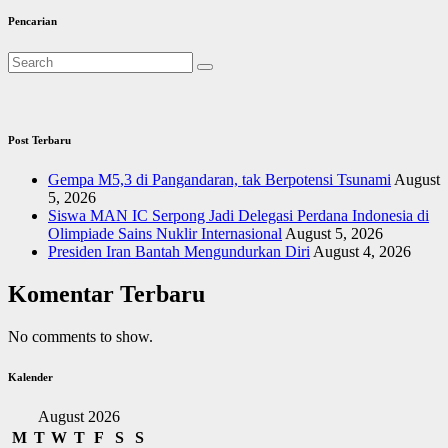
Pencarian
Post Terbaru
Gempa M5,3 di Pangandaran, tak Berpotensi Tsunami
August
5, 2026
Siswa MAN IC Serpong Jadi Delegasi Perdana Indonesia di
Olimpiade Sains Nuklir Internasional
August 5, 2026
Presiden Iran Bantah Mengundurkan Diri
August 4, 2026
Komentar Terbaru
No comments to show.
Kalender
August 2026
M
T
W
T
F
S
S