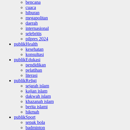
bencana
cuaca
hiburan
megapolitan
daerah
internasional
selebritis
pilpres 2024
publikHealth
kesehatan
konsultasi
publikEdukasi
pendidikan
pelatihan
literasi
publikReligi
sejarah islam
kajian islam
dakwah islam
khazanah islam
berita islami
hikmah
publikSport
sepak bola
badminton