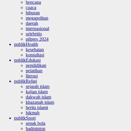
bencana
cuaca
hiburan
megapolitan
daerah
internasional
selebritis
pilpres 2024
publikHealth
kesehatan
konsultasi
publikEdukasi
pendidikan
pelatihan
literasi
publikReligi
sejarah islam
kajian islam
dakwah islam
khazanah islam
berita islami
hikmah
publikSport
sepak bola
badminton