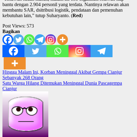
bantu dengan 2.904 personil yang terdata. Nantinya relawan akan
membantu SAR, dsitribusi logistik, pendataan dan pemenuhan
kebutuhan lain,” tutup Suharyanto. (
Red
)
Post Views:
573
Bagikan
Post
Hingga Malam Ini, Korban Meninggal Akibat Gempa Cianjur
Sebanyak 268 Orang
navigation
Satu Warga Hilang Ditemukan Meninggal Dunia Pascagempa
Cianjur