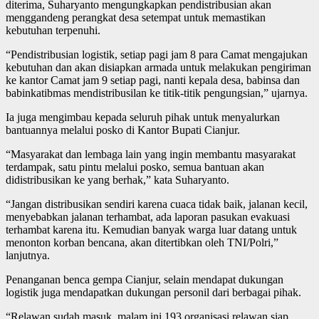
diterima, Suharyanto mengungkapkan pendistribusian akan
menggandeng perangkat desa setempat untuk memastikan
kebutuhan terpenuhi.
“Pendistribusian logistik, setiap pagi jam 8 para Camat mengajukan
kebutuhan dan akan disiapkan armada untuk melakukan pengiriman
ke kantor Camat jam 9 setiap pagi, nanti kepala desa, babinsa dan
babinkatibmas mendistribusilan ke titik-titik pengungsian,” ujarnya.
Ia juga mengimbau kepada seluruh pihak untuk menyalurkan
bantuannya melalui posko di Kantor Bupati Cianjur.
“Masyarakat dan lembaga lain yang ingin membantu masyarakat
terdampak, satu pintu melalui posko, semua bantuan akan
didistribusikan ke yang berhak,” kata Suharyanto.
“Jangan distribusikan sendiri karena cuaca tidak baik, jalanan kecil,
menyebabkan jalanan terhambat, ada laporan pasukan evakuasi
terhambat karena itu. Kemudian banyak warga luar datang untuk
menonton korban bencana, akan ditertibkan oleh TNI/Polri,”
lanjutnya.
Penanganan benca gempa Cianjur, selain mendapat dukungan
logistik juga mendapatkan dukungan personil dari berbagai pihak.
“Relawan sudah masuk, malam ini 193 organisasi relawan siap