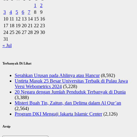
1
2
3
4
5
6
7
8
9
10
11
12
13
14
15
16
17
18
19
20
21
22
23
24
25
26
27
28
29
30
31
« Jul
Terbanyak Di Lihat
Serahkan Urusan pada Ahlinya atau Hancur
(8,592)
Untirta Masuk 25 Besar Universitas Terbaik di Pulau Jawa
Versi Webometrics 2024
(5,228)
20 Negara dengan Jumlah Penduduk Terbanyak di Dunia
(3,388)
Misteri Buah Tin, Zaitun, dan Delima dalam Al Qur’an
(2,564)
Program DKI Mengaji Jakarta Islamic Center
(2,126)
Arsip