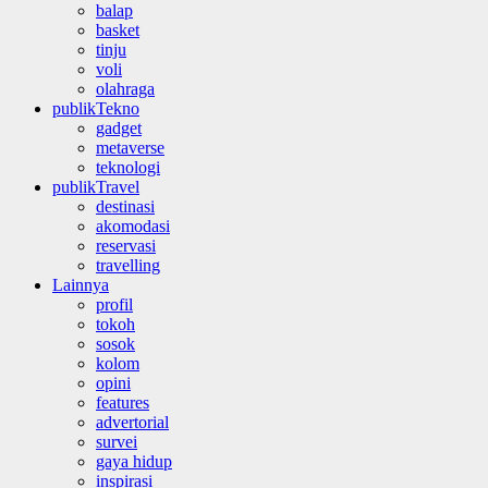
balap
basket
tinju
voli
olahraga
publikTekno
gadget
metaverse
teknologi
publikTravel
destinasi
akomodasi
reservasi
travelling
Lainnya
profil
tokoh
sosok
kolom
opini
features
advertorial
survei
gaya hidup
inspirasi