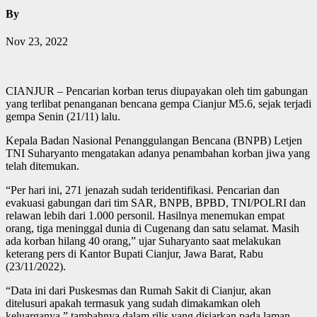
By
Nov 23, 2022
CIANJUR – Pencarian korban terus diupayakan oleh tim gabungan
yang terlibat penanganan bencana gempa Cianjur M5.6, sejak terjadi
gempa Senin (21/11) lalu.
Kepala Badan Nasional Penanggulangan Bencana (BNPB) Letjen
TNI Suharyanto mengatakan adanya penambahan korban jiwa yang
telah ditemukan.
“Per hari ini, 271 jenazah sudah teridentifikasi. Pencarian dan
evakuasi gabungan dari tim SAR, BNPB, BPBD, TNI/POLRI dan
relawan lebih dari 1.000 personil. Hasilnya menemukan empat
orang, tiga meninggal dunia di Cugenang dan satu selamat. Masih
ada korban hilang 40 orang,” ujar Suharyanto saat melakukan
keterang pers di Kantor Bupati Cianjur, Jawa Barat, Rabu
(23/11/2022).
“Data ini dari Puskesmas dan Rumah Sakit di Cianjur, akan
ditelusuri apakah termasuk yang sudah dimakamkan oleh
keluarganya,” tambahnya dalam rilis yang disiarkan pada laman