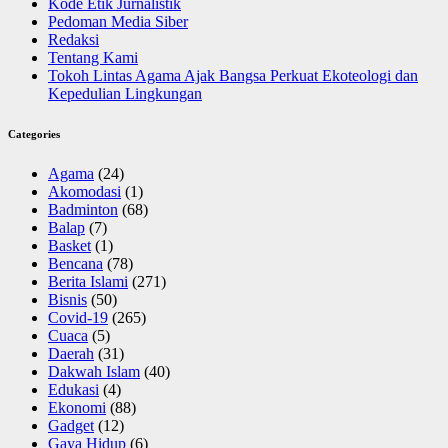
Kode Etik Jurnalistik
Pedoman Media Siber
Redaksi
Tentang Kami
Tokoh Lintas Agama Ajak Bangsa Perkuat Ekoteologi dan
Kepedulian Lingkungan
Categories
Agama
(24)
Akomodasi
(1)
Badminton
(68)
Balap
(7)
Basket
(1)
Bencana
(78)
Berita Islami
(271)
Bisnis
(50)
Covid-19
(265)
Cuaca
(5)
Daerah
(31)
Dakwah Islam
(40)
Edukasi
(4)
Ekonomi
(88)
Gadget
(12)
Gaya Hidup
(6)