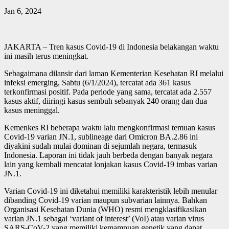
Jan 6, 2024
JAKARTA – Tren kasus Covid-19 di Indonesia belakangan waktu
ini masih terus meningkat.
Sebagaimana dilansir dari laman Kementerian Kesehatan RI melalui
infeksi emerging, Sabtu (6/1/2024), tercatat ada 361 kasus
terkonfirmasi positif. Pada periode yang sama, tercatat ada 2.557
kasus aktif, diiringi kasus sembuh sebanyak 240 orang dan dua
kasus meninggal.
Kemenkes RI beberapa waktu lalu mengkonfirmasi temuan kasus
Covid-19 varian JN.1, sublineage dari Omicron BA.2.86 ini
diyakini sudah mulai dominan di sejumlah negara, termasuk
Indonesia. Laporan ini tidak jauh berbeda dengan banyak negara
lain yang kembali mencatat lonjakan kasus Covid-19 imbas varian
JN.1.
Varian Covid-19 ini diketahui memiliki karakteristik lebih menular
dibanding Covid-19 varian maupun subvarian lainnya. Bahkan
Organisasi Kesehatan Dunia (WHO) resmi mengklasifikasikan
varian JN.1 sebagai ‘variant of interest’ (VoI) atau varian virus
SARS-CoV-2 yang memiliki kemampuan genetik yang dapat