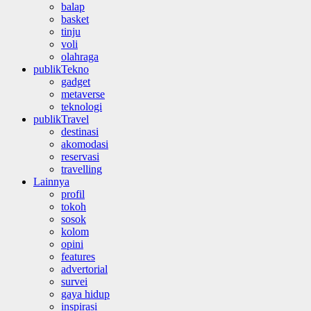
balap
basket
tinju
voli
olahraga
publikTekno
gadget
metaverse
teknologi
publikTravel
destinasi
akomodasi
reservasi
travelling
Lainnya
profil
tokoh
sosok
kolom
opini
features
advertorial
survei
gaya hidup
inspirasi