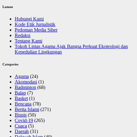
Laman
Hubungi Kami
Kode Etik Jurnalistik
Pedoman Media Siber
Redaksi
Tentang Kami
Tokoh Lintas Agama Ajak Bangsa Perkuat Ekoteologi dan
Kepedulian Lingkungan
Categories
Agama
(24)
Akomodasi
(1)
Badminton
(68)
Balap
(7)
Basket
(1)
Bencana
(78)
Berita Islami
(271)
Bisnis
(50)
Covid-19
(265)
Cuaca
(5)
Daerah
(31)
Dakwah Islam
(40)