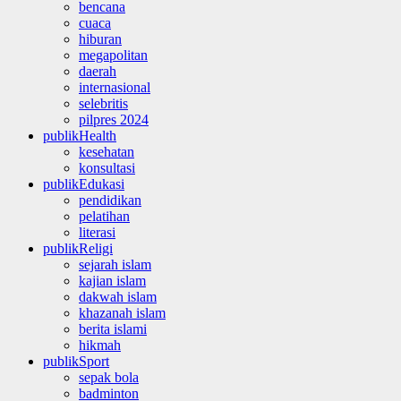
bencana
cuaca
hiburan
megapolitan
daerah
internasional
selebritis
pilpres 2024
publikHealth
kesehatan
konsultasi
publikEdukasi
pendidikan
pelatihan
literasi
publikReligi
sejarah islam
kajian islam
dakwah islam
khazanah islam
berita islami
hikmah
publikSport
sepak bola
badminton