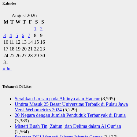
Kalender
August 2026
M
T
W
T
F
S
S
1
2
3
4
5
6
7
8
9
10
11
12
13
14
15
16
17
18
19
20
21
22
23
24
25
26
27
28
29
30
31
« Jul
Terbanyak Di Lihat
Serahkan Urusan pada Ahlinya atau Hancur
(8,595)
Untirta Masuk 25 Besar Universitas Terbaik di Pulau Jawa
Versi Webometrics 2024
(5,229)
20 Negara dengan Jumlah Penduduk Terbanyak di Dunia
(3,389)
Misteri Buah Tin, Zaitun, dan Delima dalam Al Qur’an
(2,564)