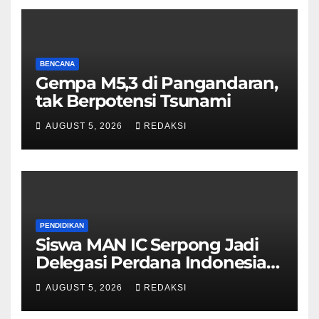
BENCANA
Gempa M5,3 di Pangandaran,
tak Berpotensi Tsunami
AUGUST 5, 2026
REDAKSI
PENDIDIKAN
Siswa MAN IC Serpong Jadi
Delegasi Perdana Indonesia
di Olimpiade Sains Nuklir
AUGUST 5, 2026
REDAKSI
Internasional