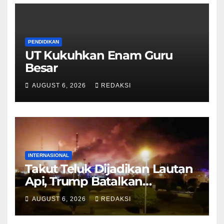
PENDIDIKAN
UT Kukuhkan Enam Guru
Besar
AUGUST 6, 2026
REDAKSI
INTERNASIONAL
Takut Teluk Dijadikan Lautan
Api, Trump Batalkan
Serangan ke Iran
AUGUST 6, 2026
REDAKSI