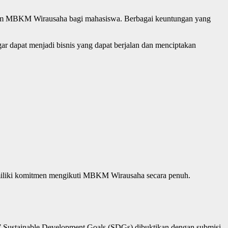
ram MBKM Wirausaha bagi mahasiswa. Berbagai keuntungan yang
dapat menjadi bisnis yang dapat berjalan dan menciptakan
memiliki komitmen mengikuti MBKM Wirausaha secara penuh.
ri 17 Sustainable Development Goals (SDGs) dibuktikan dengan submisi