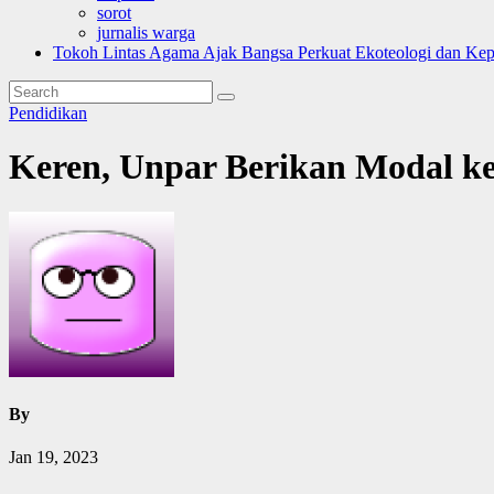
sorot
jurnalis warga
Tokoh Lintas Agama Ajak Bangsa Perkuat Ekoteologi dan Ke
Pendidikan
Keren, Unpar Berikan Modal ke
By
Jan 19, 2023