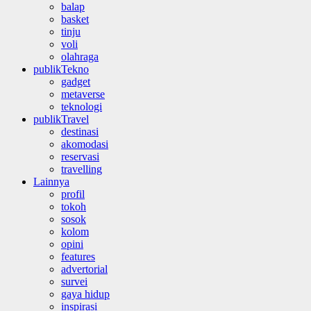
balap
basket
tinju
voli
olahraga
publikTekno
gadget
metaverse
teknologi
publikTravel
destinasi
akomodasi
reservasi
travelling
Lainnya
profil
tokoh
sosok
kolom
opini
features
advertorial
survei
gaya hidup
inspirasi