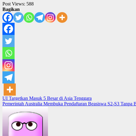
Post Views:
588
Bagikan
Post
UI Targetkan Masuk 5 Besar di Asia Tenggara
Pemerintah Australia Membuka Pendaftaran Beasiswa S2-S3 Tanpa B
navigation