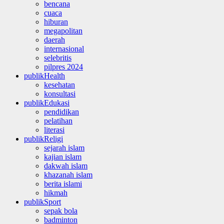
bencana
cuaca
hiburan
megapolitan
daerah
internasional
selebritis
pilpres 2024
publikHealth
kesehatan
konsultasi
publikEdukasi
pendidikan
pelatihan
literasi
publikReligi
sejarah islam
kajian islam
dakwah islam
khazanah islam
berita islami
hikmah
publikSport
sepak bola
badminton