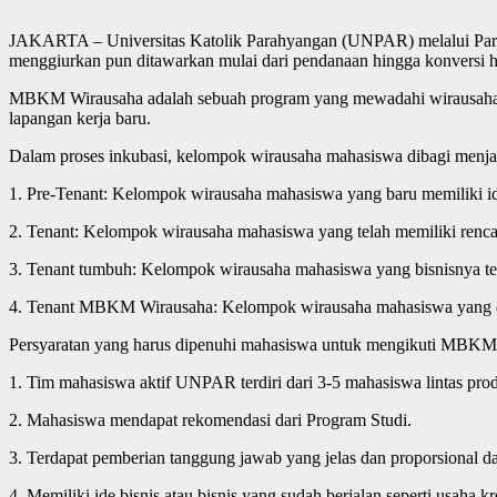
JAKARTA – Universitas Katolik Parahyangan (UNPAR) melalui Par
menggiurkan pun ditawarkan mulai dari pendanaan hingga konversi 
MBKM Wirausaha adalah sebuah program yang mewadahi wirausaha ma
lapangan kerja baru.
Dalam proses inkubasi, kelompok wirausaha mahasiswa dibagi menjad
1. Pre-Tenant: Kelompok wirausaha mahasiswa yang baru memiliki id
2. Tenant: Kelompok wirausaha mahasiswa yang telah memiliki renca
3. Tenant tumbuh: Kelompok wirausaha mahasiswa yang bisnisnya tel
4. Tenant MBKM Wirausaha: Kelompok wirausaha mahasiswa yang da
Persyaratan yang harus dipenuhi mahasiswa untuk mengikuti MBKM 
1. Tim mahasiswa aktif UNPAR terdiri dari 3-5 mahasiswa lintas pr
2. Mahasiswa mendapat rekomendasi dari Program Studi.
3. Terdapat pemberian tanggung jawab yang jelas dan proporsional d
4. Memiliki ide bisnis atau bisnis yang sudah berjalan seperti usaha