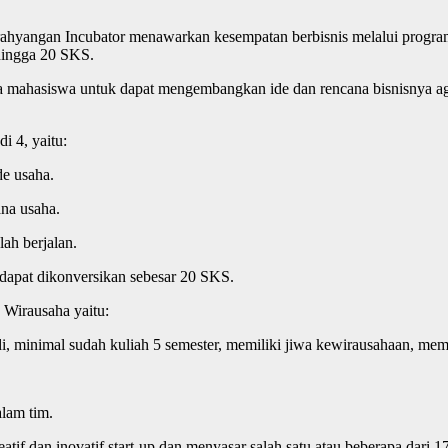
ahyangan Incubator menawarkan kesempatan berbisnis melalui prog
hingga 20 SKS.
hasiswa untuk dapat mengembangkan ide dan rencana bisnisnya agar 
i 4, yaitu:
e usaha.
na usaha.
ah berjalan.
pat dikonversikan sebesar 20 SKS.
Wirausaha yaitu:
odi, minimal sudah kuliah 5 semester, memiliki jiwa kewirausahaan, 
alam tim.
 kreatif dan inovatif start-up dan menyasar salah satu atau beberapa da