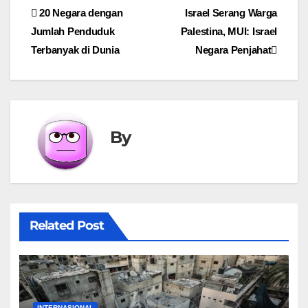
Post
20 Negara dengan
Israel Serang Warga
Jumlah Penduduk
Palestina, MUI: Israel
navigation
Terbanyak di Dunia
Negara Penjahat
By
Related Post
INTERNASIONAL