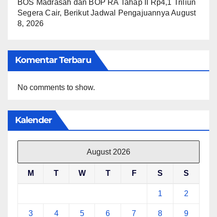
BOS Madrasah dan BOP RA Tahap II Rp4,1 Triliun
Segera Cair, Berikut Jadwal Pengajuannya
August
8, 2026
Komentar Terbaru
No comments to show.
Kalender
August 2026
M
T
W
T
F
S
S
1
2
3
4
5
6
7
8
9