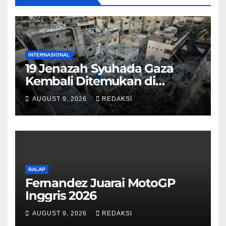
INTERNASIONAL
19 Jenazah Syuhada Gaza
Kembali Ditemukan di
Reruntuhan Bangunan
AUGUST 9, 2026
REDAKSI
BALAP
Fernandez Juarai MotoGP
Inggris 2026
AUGUST 9, 2026
REDAKSI