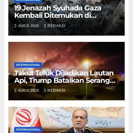
19 Jenazah Syuhada Gaza
Kembali Ditemukan di
Reruntuhan Bangunan
AUG 9, 2026
REDAKSI
INTERNASIONAL
Takut Teluk Dijadikan Lautan
Api, Trump Batalkan Serangan
ke Iran
AUG 6, 2026
REDAKSI
INTERNASIONAL