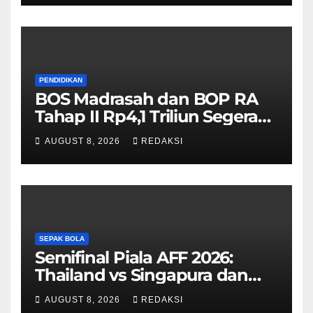
PENDIDIKAN
BOS Madrasah dan BOP RA
Tahap II Rp4,1 Triliun Segera
Cair, Berikut Jadwal
AUGUST 8, 2026
REDAKSI
Pengajuannya
SEPAK BOLA
Semifinal Piala AFF 2026:
Thailand vs Singapura dan
Vietnam vs Malaysia
AUGUST 8, 2026
REDAKSI