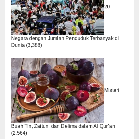
20
Negara dengan Jumlah Penduduk Terbanyak di
Dunia
(3,388)
Misteri
Buah Tin, Zaitun, dan Delima dalam Al Qur’an
(2,564)