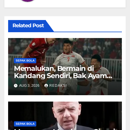
Related Post
SEPAK BOLA
Memalukan, Bermain di
Kandang Sendiri, Bak Ayam
Sayur Timnas Indonesia
AUG 3, 2026
REDAKSI
Dibenamkan Vietnam
SEPAK BOLA