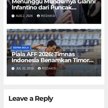
Menunggu Mundurnya Gianni
Infantino dari Puncak
Kekuasaan FIFA
AUG 2, 2026
REDAKSI
SEPAK BOLA
Piala AFF 2026: Timnas
Indonesia Benamkan Timor
Leste 3-0
JUL 31, 2026
REDAKSI
Leave a Reply