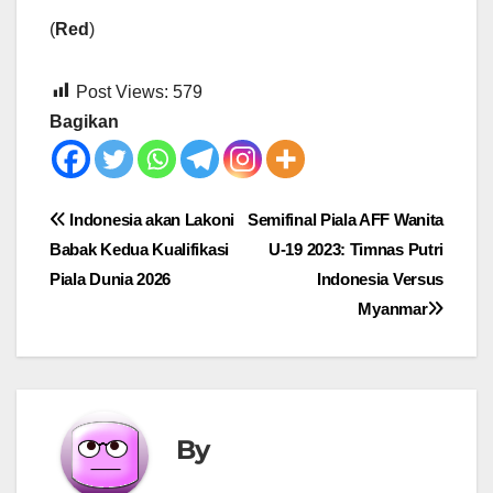
(
Red
)
Post Views:
579
Bagikan
Post
Indonesia akan Lakoni
Semifinal Piala AFF Wanita
Babak Kedua Kualifikasi
U-19 2023: Timnas Putri
navigation
Piala Dunia 2026
Indonesia Versus
Myanmar
By