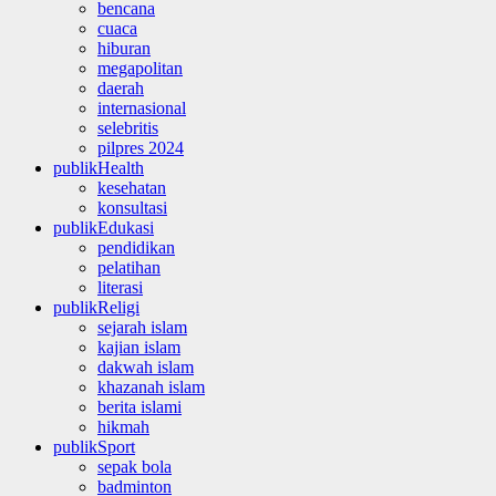
bencana
cuaca
hiburan
megapolitan
daerah
internasional
selebritis
pilpres 2024
publikHealth
kesehatan
konsultasi
publikEdukasi
pendidikan
pelatihan
literasi
publikReligi
sejarah islam
kajian islam
dakwah islam
khazanah islam
berita islami
hikmah
publikSport
sepak bola
badminton