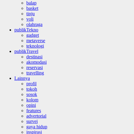
balap
basket
tinju
voli
olahraga
publikTekno
gadget
metaverse
teknologi
publikTravel
destinasi
akomodasi
reservasi
travelling
Lainnya
profil
tokoh
sosok
kolom
opini
features
advertorial
survei
gaya hidup
inspirasi