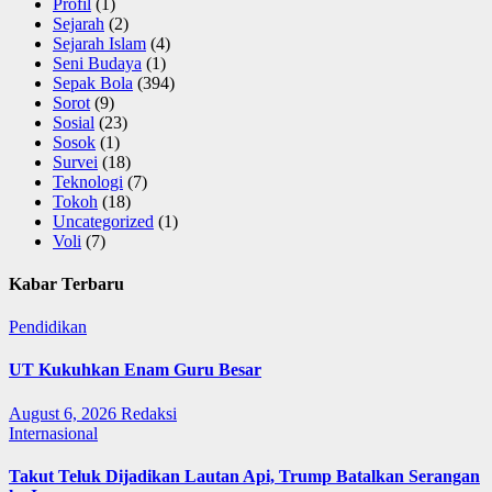
Profil
(1)
Sejarah
(2)
Sejarah Islam
(4)
Seni Budaya
(1)
Sepak Bola
(394)
Sorot
(9)
Sosial
(23)
Sosok
(1)
Survei
(18)
Teknologi
(7)
Tokoh
(18)
Uncategorized
(1)
Voli
(7)
Kabar Terbaru
Pendidikan
UT Kukuhkan Enam Guru Besar
August 6, 2026
Redaksi
Internasional
Takut Teluk Dijadikan Lautan Api, Trump Batalkan Serangan