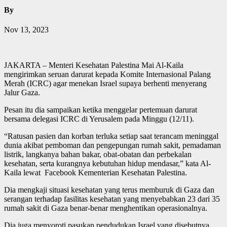
By
Nov 13, 2023
JAKARTA – Menteri Kesehatan Palestina Mai Al-Kaila
mengirimkan seruan darurat kepada Komite Internasional Palang
Merah (ICRC) agar menekan Israel supaya berhenti menyerang
Jalur Gaza.
Pesan itu dia sampaikan ketika menggelar pertemuan darurat
bersama delegasi ICRC di Yerusalem pada Minggu (12/11).
“Ratusan pasien dan korban terluka setiap saat terancam meninggal
dunia akibat pemboman dan pengepungan rumah sakit, pemadaman
listrik, langkanya bahan bakar, obat-obatan dan perbekalan
kesehatan, serta kurangnya kebutuhan hidup mendasar,” kata Al-
Kaila lewat Facebook Kementerian Kesehatan Palestina.
Dia mengkaji situasi kesehatan yang terus memburuk di Gaza dan
serangan terhadap fasilitas kesehatan yang menyebabkan 23 dari 35
rumah sakit di Gaza benar-benar menghentikan operasionalnya.
Dia juga menyoroti pasukan pendudukan Israel yang disebutnya