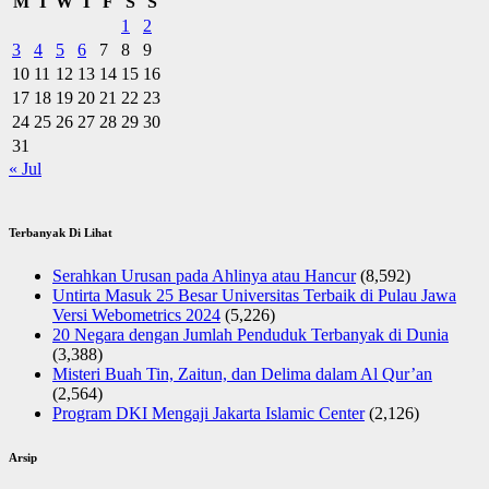
M
T
W
T
F
S
S
1
2
3
4
5
6
7
8
9
10
11
12
13
14
15
16
17
18
19
20
21
22
23
24
25
26
27
28
29
30
31
« Jul
Terbanyak Di Lihat
Serahkan Urusan pada Ahlinya atau Hancur
(8,592)
Untirta Masuk 25 Besar Universitas Terbaik di Pulau Jawa
Versi Webometrics 2024
(5,226)
20 Negara dengan Jumlah Penduduk Terbanyak di Dunia
(3,388)
Misteri Buah Tin, Zaitun, dan Delima dalam Al Qur’an
(2,564)
Program DKI Mengaji Jakarta Islamic Center
(2,126)
Arsip