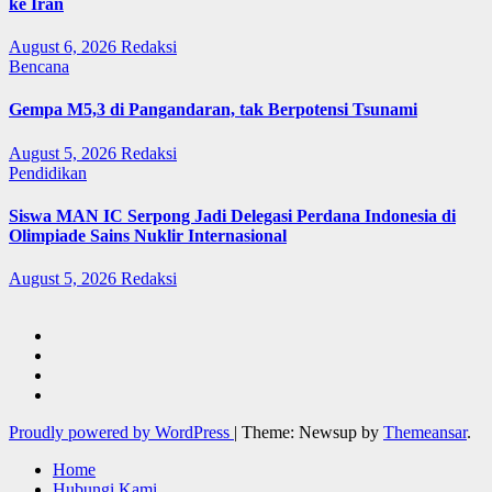
ke Iran
August 6, 2026
Redaksi
Bencana
Gempa M5,3 di Pangandaran, tak Berpotensi Tsunami
August 5, 2026
Redaksi
Pendidikan
Siswa MAN IC Serpong Jadi Delegasi Perdana Indonesia di
Olimpiade Sains Nuklir Internasional
August 5, 2026
Redaksi
Proudly powered by WordPress
|
Theme: Newsup by
Themeansar
.
Home
Hubungi Kami