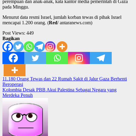
perempuan dan anak-anak, kata kantor media pemerintah di Gaza
pada Minggu.
Menurut data resmi Israel, jumlah korban tewas di pihak Israel
mencapai 1.200 orang. (
Red
/ antaranews.com)
Post Views:
449
Bagikan
Post
11.180 Orang Tewas dan 22 Rumah Sakit di Jalur Gaza Berhenti
Beroperasi
navigation
Kolombia Desak PBB Akui Palestina Sebagai Negara yang
Merdeka Penuh