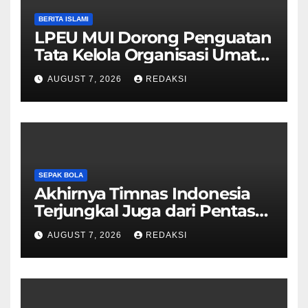
BERITA ISLAMI
LPEU MUI Dorong Penguatan
Tata Kelola Organisasi Umat
Lebih Profesional
AUGUST 7, 2026
REDAKSI
SEPAK BOLA
Akhirnya Timnas Indonesia
Terjungkal Juga dari Pentas
Piala AFF 2026
AUGUST 7, 2026
REDAKSI