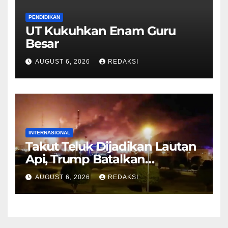
PENDIDIKAN
UT Kukuhkan Enam Guru
Besar
AUGUST 6, 2026
REDAKSI
INTERNASIONAL
Takut Teluk Dijadikan Lautan
Api, Trump Batalkan
Serangan ke Iran
AUGUST 6, 2026
REDAKSI