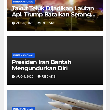
INTERNASIONAL
Takut Teluk Dijadikan Lautan
Api, Trump Batalkan Serangan
ke Iran
AUG 6, 2026
REDAKSI
INTERNASIONAL
Presiden Iran Bantah
Mengundurkan Diri
AUG 4, 2026
REDAKSI
INTERNASIONAL