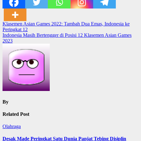
Post
Klasemen Asian Games 2022: Tambah Dua Emas, Indonesia ke
Peringkat 12
navigation
Indonesia Masih Bertengger di Posisi 12 Klasemen Asian Games
2023
By
Related Post
Olahraga
Desak Made Peringkat Satu Dunia Panjat Tebing Disiplin