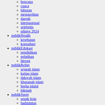
bencana
cuaca
hiburan
megapolitan
daerah
internasional
selebritis
pilpres 2024
publikHealth
kesehatan
konsultasi
publikEdukasi
pendidikan
pelatihan
literasi
publikReligi
sejarah islam
kajian islam
dakwah islam
khazanah islam
berita islami
hikmah
publikSport
sepak bola
badminton