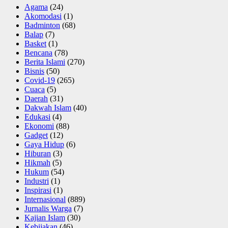
Agama
(24)
Akomodasi
(1)
Badminton
(68)
Balap
(7)
Basket
(1)
Bencana
(78)
Berita Islami
(270)
Bisnis
(50)
Covid-19
(265)
Cuaca
(5)
Daerah
(31)
Dakwah Islam
(40)
Edukasi
(4)
Ekonomi
(88)
Gadget
(12)
Gaya Hidup
(6)
Hiburan
(3)
Hikmah
(5)
Hukum
(54)
Industri
(1)
Inspirasi
(1)
Internasional
(889)
Jurnalis Warga
(7)
Kajian Islam
(30)
Kebijakan
(46)