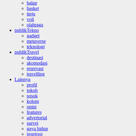
balap
basket
tinju
voli
olahraga
publikTekno
gadget
metaverse
teknologi
publikTravel
destinasi
akomodasi
reservasi
travelling
Lainnya
profil
tokoh
sosok
kolom
opini
features
advertorial
survei
gaya hidup
inspirasi