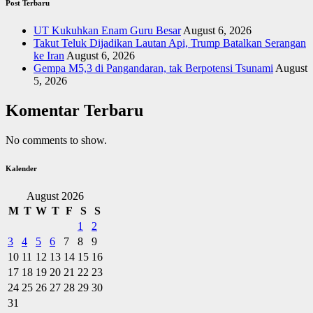
Post Terbaru
UT Kukuhkan Enam Guru Besar
August 6, 2026
Takut Teluk Dijadikan Lautan Api, Trump Batalkan Serangan
ke Iran
August 6, 2026
Gempa M5,3 di Pangandaran, tak Berpotensi Tsunami
August
5, 2026
Komentar Terbaru
No comments to show.
Kalender
August 2026
M
T
W
T
F
S
S
1
2
3
4
5
6
7
8
9
10
11
12
13
14
15
16
17
18
19
20
21
22
23
24
25
26
27
28
29
30
31