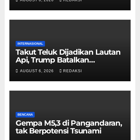
INTERNASIONAL
Takut Teluk Dijadikan Lautan
Api, Trump Batalkan
Serangan ke Iran
AUGUST 6, 2026
REDAKSI
BENCANA
Gempa M5,3 di Pangandaran,
tak Berpotensi Tsunami