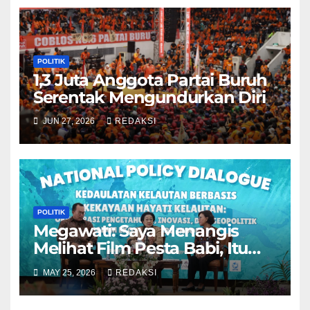
POLITIK
1,3 Juta Anggota Partai Buruh
Serentak Mengundurkan Diri
JUN 27, 2026
REDAKSI
POLITIK
Megawati: Saya Menangis
Melihat Film Pesta Babi, Itu
Benar Adanya
MAY 25, 2026
REDAKSI