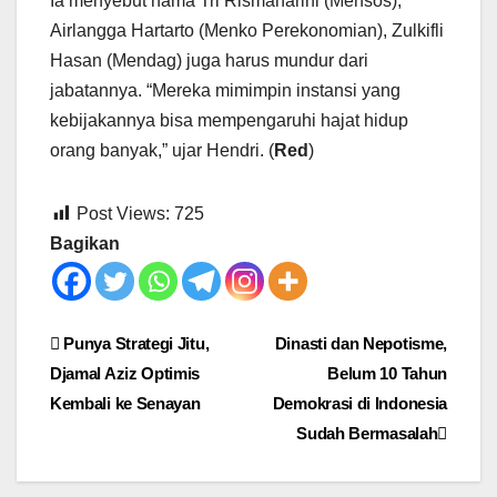
Ia menyebut nama Tri Rismaharini (Mensos),
Airlangga Hartarto (Menko Perekonomian), Zulkifli
Hasan (Mendag) juga harus mundur dari
jabatannya. “Mereka mimimpin instansi yang
kebijakannya bisa mempengaruhi hajat hidup
orang banyak,” ujar Hendri. (
Red
)
Post Views:
725
Bagikan
Post
Punya Strategi Jitu,
Dinasti dan Nepotisme,
Djamal Aziz Optimis
Belum 10 Tahun
navigation
Kembali ke Senayan
Demokrasi di Indonesia
Sudah Bermasalah