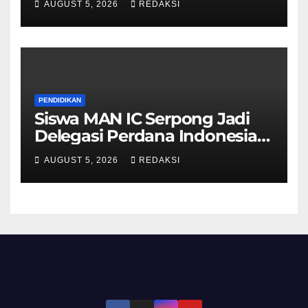
AUGUST 5, 2026
REDAKSI
PENDIDIKAN
Siswa MAN IC Serpong Jadi
Delegasi Perdana Indonesia
di Olimpiade Sains Nuklir
AUGUST 5, 2026
REDAKSI
Internasional