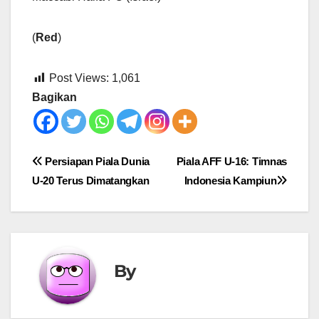
(
Red
)
Post Views:
1,061
Bagikan
Post
Persiapan Piala Dunia
Piala AFF U-16: Timnas
U-20 Terus Dimatangkan
Indonesia Kampiun
navigation
By