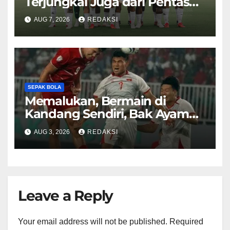
Terjungkal Juga dari Pentas
Piala AFF 2026
AUG 7, 2026
REDAKSI
SEPAK BOLA
Memalukan, Bermain di
Kandang Sendiri, Bak Ayam
Sayur Timnas Indonesia
AUG 3, 2026
REDAKSI
Dibenamkan Vietnam
Leave a Reply
Your email address will not be published.
Required