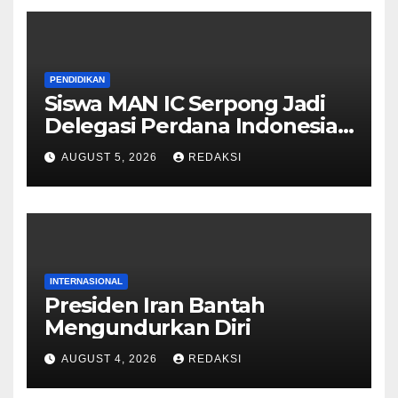
PENDIDIKAN
Siswa MAN IC Serpong Jadi
Delegasi Perdana Indonesia
di Olimpiade Sains Nuklir
AUGUST 5, 2026
REDAKSI
Internasional
INTERNASIONAL
Presiden Iran Bantah
Mengundurkan Diri
AUGUST 4, 2026
REDAKSI