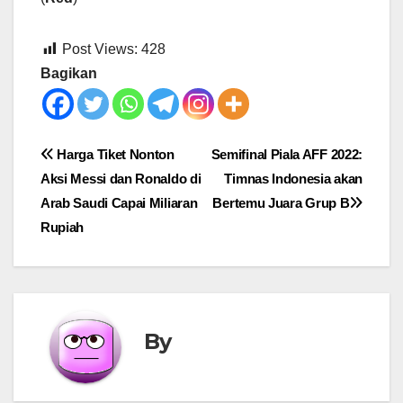
Post Views:
428
Bagikan
Post
Harga Tiket Nonton
Semifinal Piala AFF 2022:
Aksi Messi dan Ronaldo di
Timnas Indonesia akan
navigation
Arab Saudi Capai Miliaran
Bertemu Juara Grup B
Rupiah
By