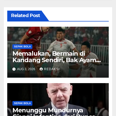
Related Post
SEPAK BOLA
Memalukan, Bermain di
Kandang Sendiri, Bak Ayam
Sayur Timnas Indonesia
AUG 3, 2026
REDAKSI
Dibenamkan Vietnam
SEPAK BOLA
Menunggu Mundurnya