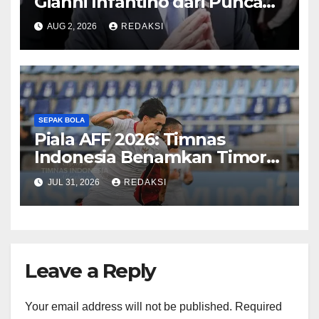
Gianni Infantino dari Puncak
Kekuasaan FIFA
AUG 2, 2026
REDAKSI
SEPAK BOLA
Piala AFF 2026: Timnas
Indonesia Benamkan Timor
Leste 3-0
JUL 31, 2026
REDAKSI
Leave a Reply
Your email address will not be published.
Required