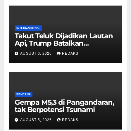
INTERNASIONAL
Takut Teluk Dijadikan Lautan
Api, Trump Batalkan
Serangan ke Iran
AUGUST 6, 2026
REDAKSI
BENCANA
Gempa M5,3 di Pangandaran,
tak Berpotensi Tsunami
AUGUST 5, 2026
REDAKSI