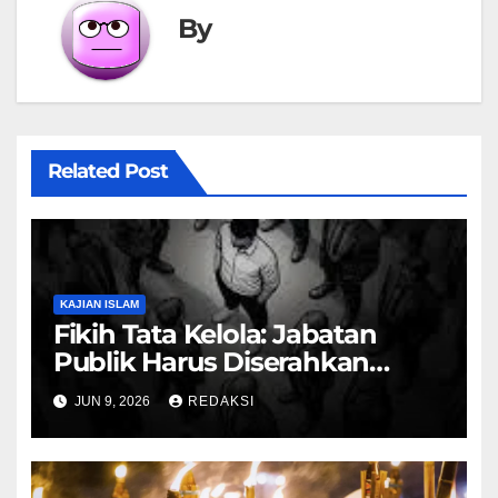
By
Related Post
KAJIAN ISLAM
Fikih Tata Kelola: Jabatan
Publik Harus Diserahkan
kepada Ahlinya
JUN 9, 2026
REDAKSI