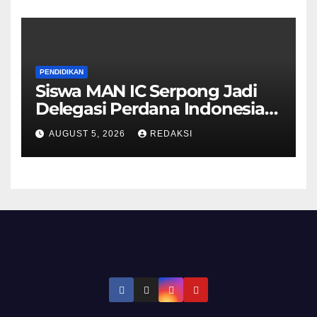
PENDIDIKAN
Siswa MAN IC Serpong Jadi
Delegasi Perdana Indonesia
di Olimpiade Sains Nuklir
AUGUST 5, 2026
REDAKSI
Internasional