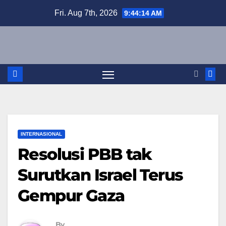
Skip
Fri. Aug 7th, 2026
9:44:15 AM
to
content
INTERNASIONAL
Resolusi PBB tak
Surutkan Israel Terus
Gempur Gaza
By