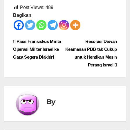
Post Views:
489
Bagikan
Post
Paus Fransiskus Minta
Resolusi Dewan
Operasi Militer Israel ke
Keamanan PBB tak Cukup
navigation
Gaza Segera Diakhiri
untuk Hentikan Mesin
Perang Israel
By