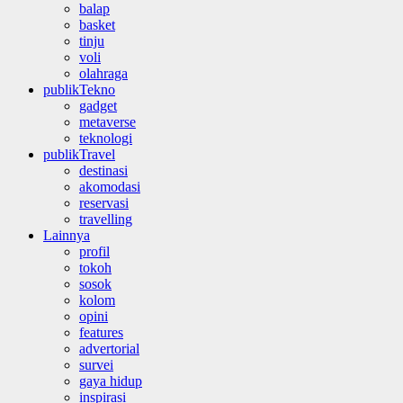
balap
basket
tinju
voli
olahraga
publikTekno
gadget
metaverse
teknologi
publikTravel
destinasi
akomodasi
reservasi
travelling
Lainnya
profil
tokoh
sosok
kolom
opini
features
advertorial
survei
gaya hidup
inspirasi