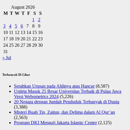
August 2026
M
T
W
T
F
S
S
1
2
3
4
5
6
7
8
9
10
11
12
13
14
15
16
17
18
19
20
21
22
23
24
25
26
27
28
29
30
31
« Jul
Terbanyak Di Lihat
Serahkan Urusan pada Ahlinya atau Hancur
(8,587)
Untirta Masuk 25 Besar Universitas Terbaik di Pulau Jawa
Versi Webometrics 2024
(5,226)
20 Negara dengan Jumlah Penduduk Terbanyak di Dunia
(3,388)
Misteri Buah Tin, Zaitun, dan Delima dalam Al Qur’an
(2,563)
Program DKI Mengaji Jakarta Islamic Center
(2,125)