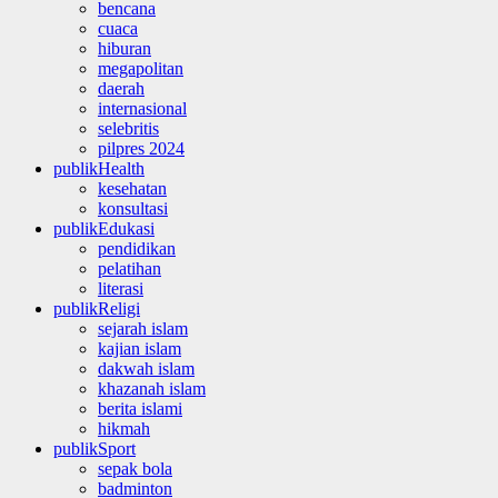
bencana
cuaca
hiburan
megapolitan
daerah
internasional
selebritis
pilpres 2024
publikHealth
kesehatan
konsultasi
publikEdukasi
pendidikan
pelatihan
literasi
publikReligi
sejarah islam
kajian islam
dakwah islam
khazanah islam
berita islami
hikmah
publikSport
sepak bola
badminton