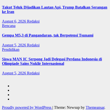
Takut Teluk Dijadikan Lautan Api, Trump Batalkan Serangan
ke Iran
August 6, 2026
Redaksi
Bencana
Gempa M5,3 di Pangandaran, tak Berpotensi Tsunami
August 5, 2026
Redaksi
Pendidikan
Siswa MAN IC Serpong Jadi Delegasi Perdana Indonesia di
Olimpiade Sains Nuklir Internasional
August 5, 2026
Redaksi
Proudly powered by WordPress
|
Theme: Newsup by
Themeansar
.