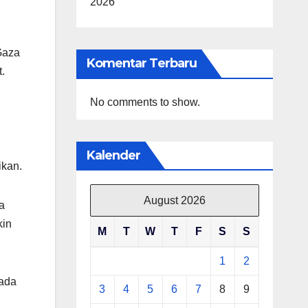
2026
Gaza
Komentar Terbaru
.
No comments to show.
Kalender
ikan.
August 2026
a
kin
M
T
W
T
F
S
S
1
2
pada
3
4
5
6
7
8
9