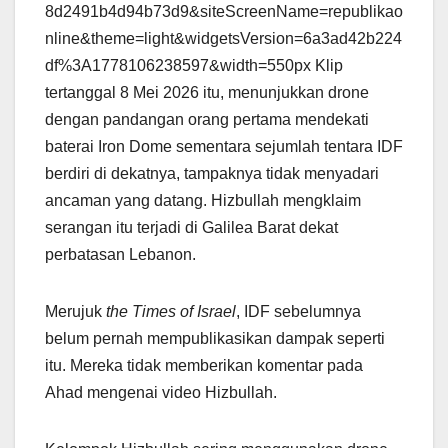
8d2491b4d94b73d9&siteScreenName=republikao
nline&theme=light&widgetsVersion=6a3ad42b224
df%3A1778106238597&width=550px Klip
tertanggal 8 Mei 2026 itu, menunjukkan drone
dengan pandangan orang pertama mendekati
baterai Iron Dome sementara sejumlah tentara IDF
berdiri di dekatnya, tampaknya tidak menyadari
ancaman yang datang. Hizbullah mengklaim
serangan itu terjadi di Galilea Barat dekat
perbatasan Lebanon.
Merujuk
the Times of Israel
, IDF sebelumnya
belum pernah mempublikasikan dampak seperti
itu. Mereka tidak memberikan komentar pada
Ahad mengenai video Hizbullah.