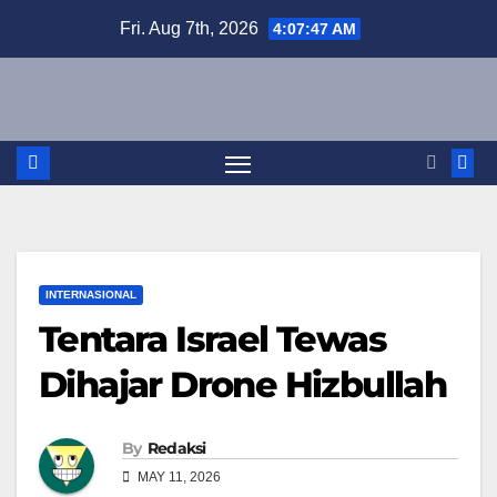
Skip
Fri. Aug 7th, 2026
4:07:48 AM
to
content
INTERNASIONAL
Tentara Israel Tewas
Dihajar Drone Hizbullah
By
Redaksi
MAY 11, 2026