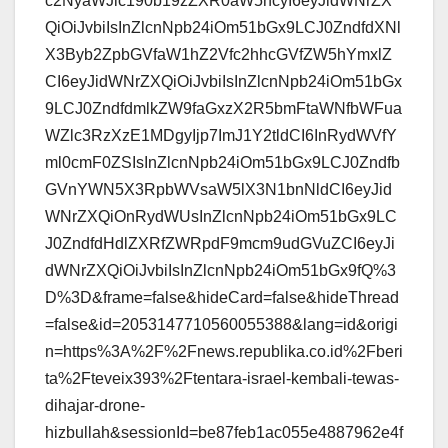
c2NyaWJlc190b19zZXR0aW5ncyI6eyJidWNrZX
QiOiJvbiIsInZlcnNpb24iOm51bGx9LCJ0ZndfdXNl
X3Byb2ZpbGVfaW1hZ2Vfc2hhcGVfZW5hYmxlZ
CI6eyJidWNrZXQiOiJvbiIsInZlcnNpb24iOm51bGx
9LCJ0ZndfdmlkZW9faGxzX2R5bmFtaWNfbWFua
WZlc3RzXzE1MDgyIjp7ImJ1Y2tldCI6InRydWVfY
ml0cmF0ZSIsInZlcnNpb24iOm51bGx9LCJ0Zndfb
GVnYWN5X3RpbWVsaW5lX3N1bnNldCI6eyJid
WNrZXQiOnRydWUsInZlcnNpb24iOm51bGx9LC
J0ZndfdHdlZXRfZWRpdF9mcm9udGVuZCI6eyJi
dWNrZXQiOiJvbiIsInZlcnNpb24iOm51bGx9fQ%3
D%3D&frame=false&hideCard=false&hideThread
=false&id=2053147710560055388&lang=id&origi
n=https%3A%2F%2Fnews.republika.co.id%2Fberi
ta%2Fteveix393%2Ftentara-israel-kembali-tewas-
dihajar-drone-
hizbullah&sessionId=be87feb1ac055e4887962e4f