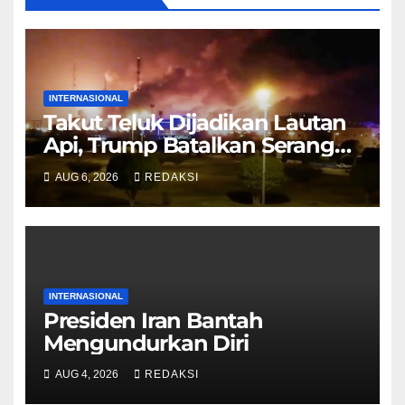
INTERNASIONAL
Takut Teluk Dijadikan Lautan
Api, Trump Batalkan Serangan
ke Iran
AUG 6, 2026
REDAKSI
INTERNASIONAL
Presiden Iran Bantah
Mengundurkan Diri
AUG 4, 2026
REDAKSI