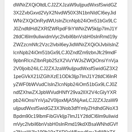
dWNrZXQiOltdLCJ2ZXJzaW9uIjpudWxsfSwidGZ
3X2ZvbGxvd2VyX2NvdW50X3N1bnNldCI6eyJid
WNrZXQiOnRydWUsInZlcnNpb24iOm51bGx9LC
J0ZndfdHdlZXRfZWRpdF9iYWNrZW5kIjp7ImJ1Y
2tldCI6Im9uIiwidmVyc2lvbiI6bnVsbH0sInRmd19y
ZWZzcmNfc2Vzc2lvbiI6eyJidWNrZXQiOiJvbiIsInZ
lcnNpb24iOm51bGx9LCJ0ZndfZm9zbnJfc29mdF
9pbnRlcnZlbnRpb25zX2VuYWJsZWQiOnsiYnVja
2V0Ijoib24iLCJ2ZXJzaW9uIjpudWxsfSwidGZ3X2
1peGVkX21lZGlhXzE1ODk3Ijp7ImJ1Y2tldCI6InR
yZWF0bWVudCIsInZlcnNpb24iOm51bGx9LCJ0Z
ndfZXhwZXJpbWVudHNfY29va2llX2V4cGlyYXR
pb24iOnsiYnVja2V0IjoxMjA5NjAwLCJ2ZXJzaW9
uIjpudWxsfSwidGZ3X3Nob3dfYmlyZHdhdGNoX3
Bpdm90c19lbmFibGVkIjp7ImJ1Y2tldCI6Im9uIiwid
mVyc2lvbiI6bnVsbH0sInRmd19kdXBsaWNhdGVf