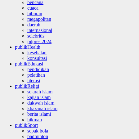
bencana
cuaca
hiburan
megapolitan
daerah
internasional
selebritis
pilpres 2024
publikHealth
kesehatan
konsultasi
publikEdukasi
pendidikan
pelatihan
literasi
publikReligi
sejarah islam
kajian islam
dakwah islam
khazanah islam
berita islami
hikmah
publikSport
sepak bola
badminton