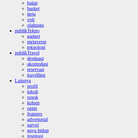
balap
basket
tinju
voli
olahraga
publikTekno
gadget
metaverse
teknologi
publikTravel
destinasi
akomodasi
reservasi
travelling
Lainnya
profil
tokoh
sosok
kolom
opini
features
advertorial
survei
gaya hidup
inspirasi