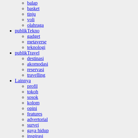
balap
basket
tinju
voli
olahraga
publikTekno
gadget
metaverse
teknologi
publikTravel
destinasi
akomodasi
reservasi
travelling
Lainnya
profil
tokoh
sosok
kolom
opini
features
advertorial
survei
gaya hidup
inspirasi