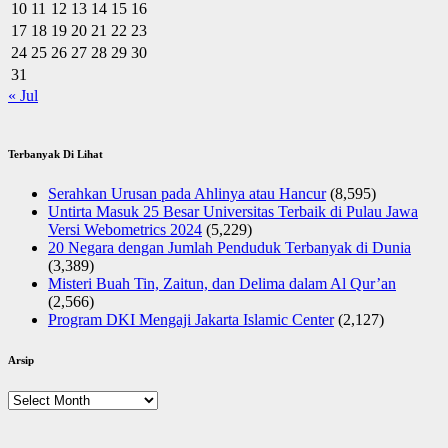
10
11
12
13
14
15
16
17
18
19
20
21
22
23
24
25
26
27
28
29
30
31
« Jul
Terbanyak Di Lihat
Serahkan Urusan pada Ahlinya atau Hancur
(8,595)
Untirta Masuk 25 Besar Universitas Terbaik di Pulau Jawa
Versi Webometrics 2024
(5,229)
20 Negara dengan Jumlah Penduduk Terbanyak di Dunia
(3,389)
Misteri Buah Tin, Zaitun, dan Delima dalam Al Qur’an
(2,566)
Program DKI Mengaji Jakarta Islamic Center
(2,127)
Arsip
Arsip