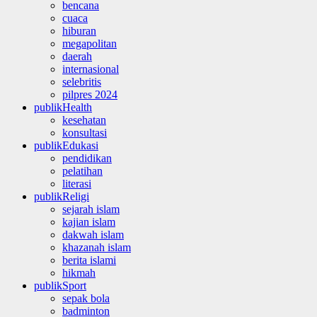
bencana
cuaca
hiburan
megapolitan
daerah
internasional
selebritis
pilpres 2024
publikHealth
kesehatan
konsultasi
publikEdukasi
pendidikan
pelatihan
literasi
publikReligi
sejarah islam
kajian islam
dakwah islam
khazanah islam
berita islami
hikmah
publikSport
sepak bola
badminton