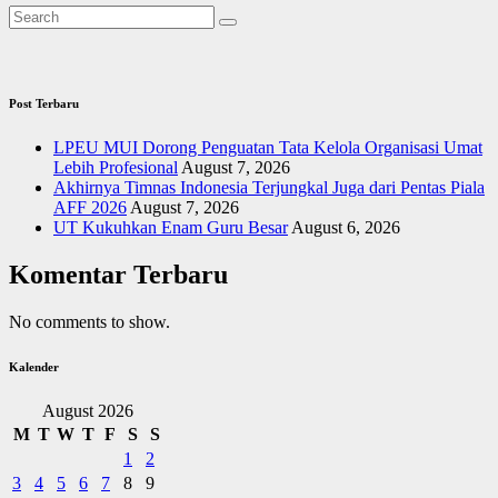
Post Terbaru
LPEU MUI Dorong Penguatan Tata Kelola Organisasi Umat
Lebih Profesional
August 7, 2026
Akhirnya Timnas Indonesia Terjungkal Juga dari Pentas Piala
AFF 2026
August 7, 2026
UT Kukuhkan Enam Guru Besar
August 6, 2026
Komentar Terbaru
No comments to show.
Kalender
August 2026
M
T
W
T
F
S
S
1
2
3
4
5
6
7
8
9