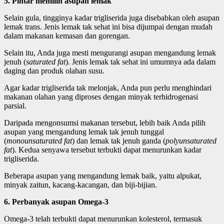
5. Pintar memilih asupan lemak
Selain gula, tingginya kadar trigliserida juga disebabkan oleh asupan
lemak trans. Jenis lemak tak sehat ini bisa dijumpai dengan mudah
dalam makanan kemasan dan gorengan.
Selain itu, Anda juga mesti mengurangi asupan mengandung lemak
jenuh (
saturated fat
). Jenis lemak tak sehat ini umumnya ada dalam
daging dan produk olahan susu.
Agar kadar trigliserida tak melonjak, Anda pun perlu menghindari
makanan olahan yang diproses dengan minyak terhidrogenasi
parsial.
Daripada mengonsumsi makanan tersebut, lebih baik Anda pilih
asupan yang mengandung lemak tak jenuh tunggal
(
monounsaturated fat
) dan lemak tak jenuh ganda (
polyunsaturated
fat
). Kedua senyawa tersebut terbukti dapat menurunkan kadar
trigliserida.
Beberapa asupan yang mengandung lemak baik, yaitu alpukat,
minyak zaitun, kacang-kacangan, dan biji-bijian.
6. Perbanyak asupan Omega-3
Omega-3 telah terbukti dapat menurunkan kolesterol, termasuk