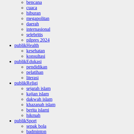
bencana
cuaca
hiburan
megapolitan
daerah
internasional
selebritis
pilpres 2024
publikHealth
kesehatan
konsultasi
publikEdukasi
pendidikan
pelatihan
literasi
publikReligi
sejarah islam
kajian islam
dakwah islam
khazanah islam
berita islami
hikmah
publikSport
sepak bola
badminton