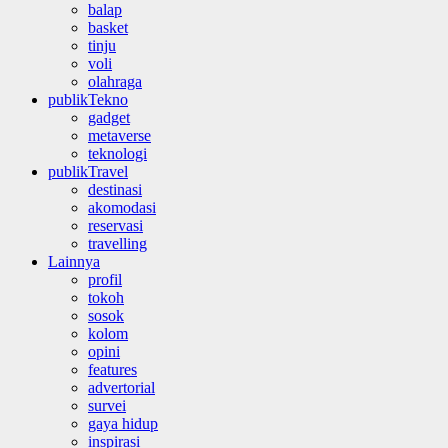
balap
basket
tinju
voli
olahraga
publikTekno
gadget
metaverse
teknologi
publikTravel
destinasi
akomodasi
reservasi
travelling
Lainnya
profil
tokoh
sosok
kolom
opini
features
advertorial
survei
gaya hidup
inspirasi