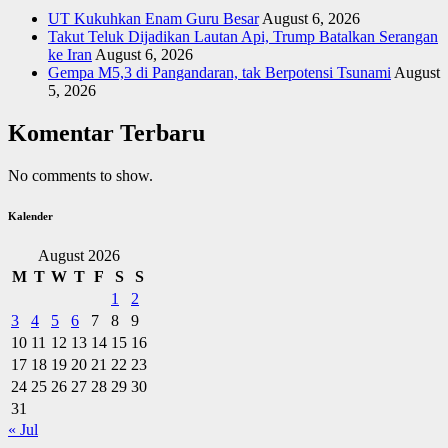
UT Kukuhkan Enam Guru Besar
August 6, 2026
Takut Teluk Dijadikan Lautan Api, Trump Batalkan Serangan
ke Iran
August 6, 2026
Gempa M5,3 di Pangandaran, tak Berpotensi Tsunami
August
5, 2026
Komentar Terbaru
No comments to show.
Kalender
August 2026
M
T
W
T
F
S
S
1
2
3
4
5
6
7
8
9
10
11
12
13
14
15
16
17
18
19
20
21
22
23
24
25
26
27
28
29
30
31
« Jul