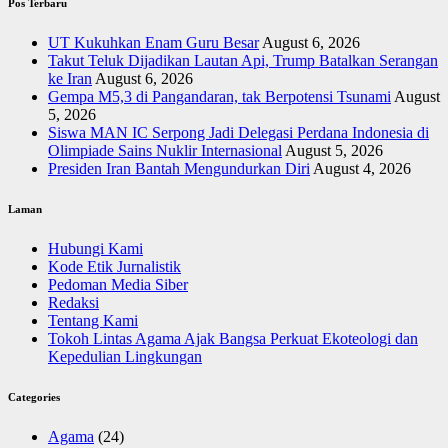
Pos Terbaru
UT Kukuhkan Enam Guru Besar
August 6, 2026
Takut Teluk Dijadikan Lautan Api, Trump Batalkan Serangan
ke Iran
August 6, 2026
Gempa M5,3 di Pangandaran, tak Berpotensi Tsunami
August
5, 2026
Siswa MAN IC Serpong Jadi Delegasi Perdana Indonesia di
Olimpiade Sains Nuklir Internasional
August 5, 2026
Presiden Iran Bantah Mengundurkan Diri
August 4, 2026
Laman
Hubungi Kami
Kode Etik Jurnalistik
Pedoman Media Siber
Redaksi
Tentang Kami
Tokoh Lintas Agama Ajak Bangsa Perkuat Ekoteologi dan
Kepedulian Lingkungan
Categories
Agama
(24)